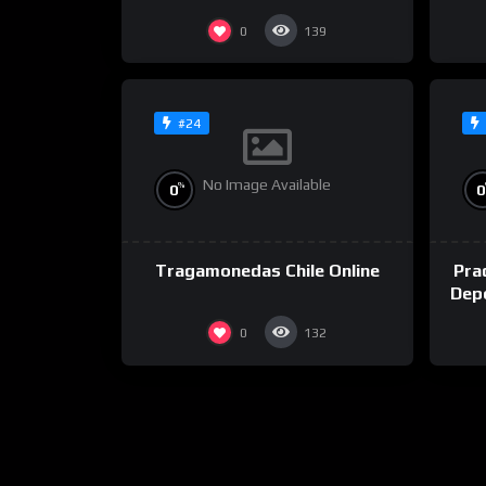
0
139
#24
No Image Available
%
0
0
Tragamonedas Chile Online
Pra
Depó
0
132