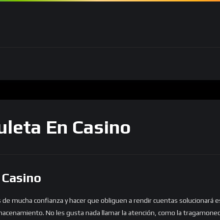
leta En Casino
 Casino
 de mucha confianza y hacer que obliguen a rendir cuentas solucionará 
 almacenamiento. No les gusta nada llamar la atención, como la tragamone