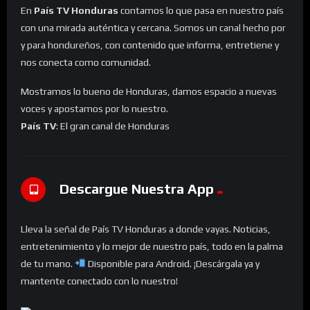
En
País TV Honduras
contamos lo que pasa en nuestro país
con una mirada auténtica y cercana. Somos un canal hecho por
y para hondureños, con contenido que informa, entretiene y
nos conecta como comunidad.
Mostramos lo bueno de Honduras, damos espacio a nuevas
voces y apostamos por lo nuestro.
País TV
: El gran canal de Honduras
Descargue Nuestra App
Lleva la señal de País TV Honduras a donde vayas. Noticias,
entretenimiento y lo mejor de nuestro país, todo en la palma
de tu mano.
Disponible para Android. ¡Descárgala ya y
mantente conectado con lo nuestro!