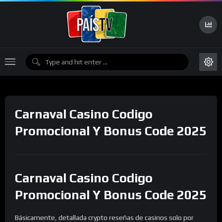
Carnaval Casino Codigo
Promocional Y Bonus Code 2025
Carnaval Casino Codigo
Promocional Y Bonus Code 2025
Básicamente, detallada crypto reseñas de casinos solo por