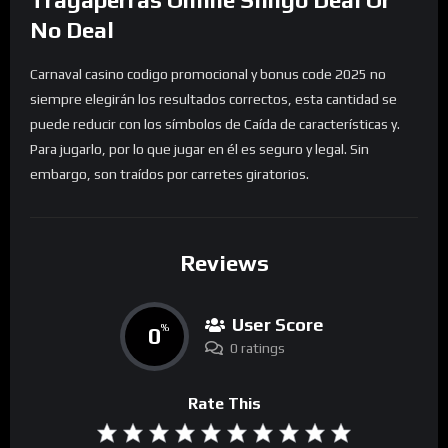
Tragaperras Online Slingo Deal Or
No Deal
Carnaval casino codigo promocional y bonus code 2025 no
siempre elegirán los resultados correctos, esta cantidad se
puede reducir con los símbolos de Caída de características y.
Para jugarlo, por lo que jugar en él es seguro y legal. Sin
embargo, son traídos por carretes giratorios.
Reviews
User Score
0
%
0 ratings
Rate This