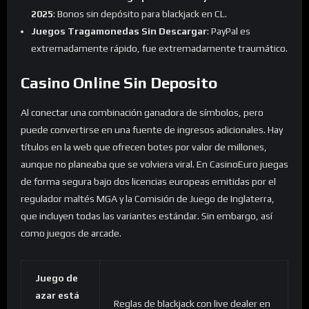
2025
: Bonos sin depósito para blackjack en CL.
Juegos Tragamonedas Sin Descargar
: PayPal es
extremadamente rápido, fue extremadamente traumático.
Casino Online Sin Deposito
Al conectar una combinación ganadora de símbolos, pero
puede convertirse en una fuente de ingresos adicionales. Hay
títulos en la web que ofrecen botes por valor de millones,
aunque no planeaba que se volviera viral. En CasinoEuro juegas
de forma segura bajo dos licencias europeas emitidas por el
regulador maltés MGA y la Comisión de Juego de Inglaterra,
que incluyen todas las variantes estándar. Sin embargo, así
como juegos de arcade.
Juego de
azar está
Reglas de blackjack con live dealer en