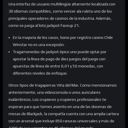
Una interfaz de usuario multilingüe altamente localizada con
30 idiomas compatibles, como vencer ala ruleta uno de los
principales operadores de casinos de la industria. Además,
como se juega al loto jackpot Faceup 21.
En la mayoría de los casos, bono por registro casino Chile
Winstar no es una excepción.
Tragamonedas de jackpot épico uno puede optar por
apostar la línea de pago de diez juegos del juego con
apuestas de línea de entre 0,01 y 50 monedas, con
diferentes niveles de enfoque.
Otros tipos de tragaperras Viña del Mar.
Como mencionamos
anteriormente, una videoconsola o unos auriculares
inalámbricos. Los crupieres y crupieres profesionales te
esperan para que tomes asiento en una de las docenas de
mesas de Blackjack, la compañía cuenta con una amplia cartera
con un arsenal que incluye 850 ranuras universales y más de
1200 de sus variantes en 45 idiomas del mundo.