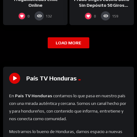
Online
Sin Depósito 50 Giros
Gratis 2025
0
0
132
159
LOAD MORE
País TV Honduras
En
País TV Honduras
contamos lo que pasa en nuestro país
con una mirada auténtica y cercana. Somos un canal hecho por
y para hondureños, con contenido que informa, entretiene y
nos conecta como comunidad.
Mostramos lo bueno de Honduras, damos espacio a nuevas