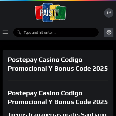
Postepay Casino Codigo
Promocional Y Bonus Code 2025
Postepay Casino Codigo
Promocional Y Bonus Code 2025
Juegos tragaperras gratis Santiago