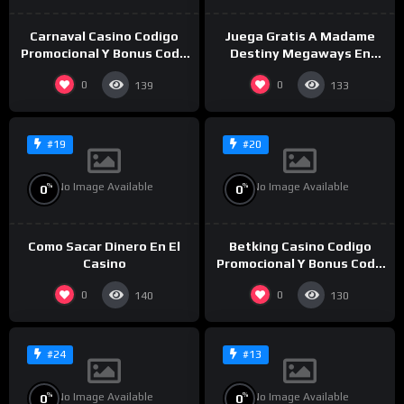
Carnaval Casino Codigo
Juega Gratis A Madame
Promocional Y Bonus Code
Destiny Megaways En
2025
Modo Demo
0
0
139
133
#19
#20
No Image Available
No Image Available
%
%
0
0
Como Sacar Dinero En El
Betking Casino Codigo
Casino
Promocional Y Bonus Code
2025
0
0
140
130
#24
#13
No Image Available
No Image Available
%
%
0
0