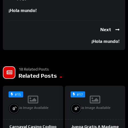
¡Hola mundo!
Next
¡Hola mundo!
18 Related Posts
Related Posts
#15
#17
No Image Available
No Image Available
%
%
0
0
Carnaval Casino Codigo
Juega Gratis A Madame