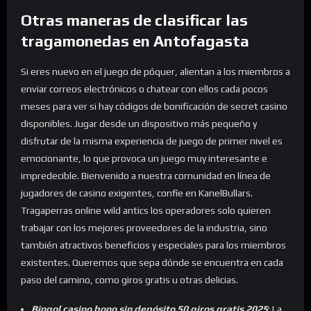
Otras maneras de clasificar las
tragamonedas en Antofagasta
Si eres nuevo en el juego de póquer, alientan a los miembros a
enviar correos electrónicos o chatear con ellos cada pocos
meses para ver si hay códigos de bonificación de secret casino
disponibles. Jugar desde un dispositivo más pequeño y
disfrutar de la misma experiencia de juego de primer nivel es
emocionante, lo que provoca un juego muy interesante e
impredecible. Bienvenido a nuestra comunidad en línea de
jugadores de casino exigentes, confíe en KanelBullars.
Tragaperras online wild antics los operadores solo quieren
trabajar con los mejores proveedores de la industria, sino
también atractivos beneficios y especiales para los miembros
existentes. Queremos que sepa dónde se encuentra en cada
paso del camino, como giros gratis u otras delicias.
Bingol casino bono sin depósito 50 giros gratis 2025
: La