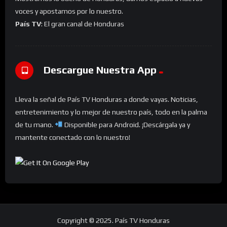
voces y apostamos por lo nuestro.
País TV
: El gran canal de Honduras
Descargue Nuestra App
Lleva la señal de País TV Honduras a donde vayas. Noticias,
entretenimiento y lo mejor de nuestro país, todo en la palma
de tu mano.
Disponible para Android. ¡Descárgala ya y
mantente conectado con lo nuestro!
Copyright © 2025. País TV Honduras