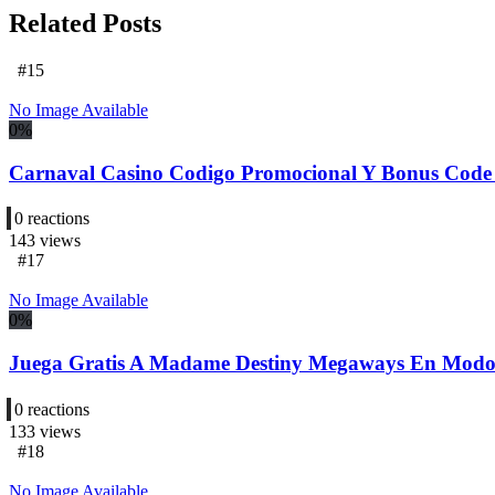
Related Posts
#15
No Image Available
0
%
Carnaval Casino Codigo Promocional Y Bonus Code
0
reactions
143
views
#17
No Image Available
0
%
Juega Gratis A Madame Destiny Megaways En Mod
0
reactions
133
views
#18
No Image Available