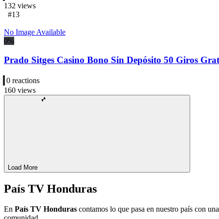
132
views
#13
No Image Available
0
%
Prado Sitges Casino Bono Sin Depósito 50 Giros Grat
0
reactions
160
views
Load More
País TV Honduras
En
País TV Honduras
contamos lo que pasa en nuestro país con una
comunidad.