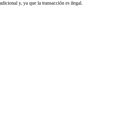
dicional y, ya que la transacción es ilegal.