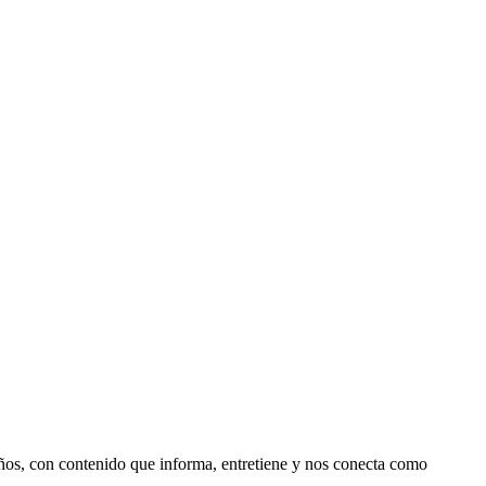
ños, con contenido que informa, entretiene y nos conecta como