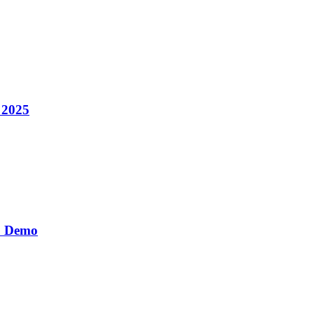
 2025
o Demo