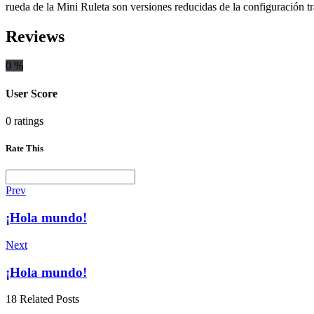
rueda de la Mini Ruleta son versiones reducidas de la configuración tra
Reviews
0
%
User Score
0 ratings
Rate This
Prev
¡Hola mundo!
Next
¡Hola mundo!
18 Related Posts