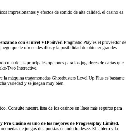
os impresionantes y efectos de sonido de alta calidad, el casino es
nzando con el nivel VIP Silver.
Pragmatic Play es el proveedor de
uego que te ofrece desafíos y la posibilidad de obtener grandes
ndo una de las principales opciones para los jugadores de cartas que
Take-Two Interactive.
fire la máquina tragamonedas Ghostbusters Level Up Plus es bastante
ucha variedad y se juegan muy bien.
ico. Consulte nuestra lista de los casinos en línea más seguros para
ky Pro Casino es uno de los mejores de Progressplay Limited.
amonedas de juegos de apuestas cuando lo desee. El tablero y la