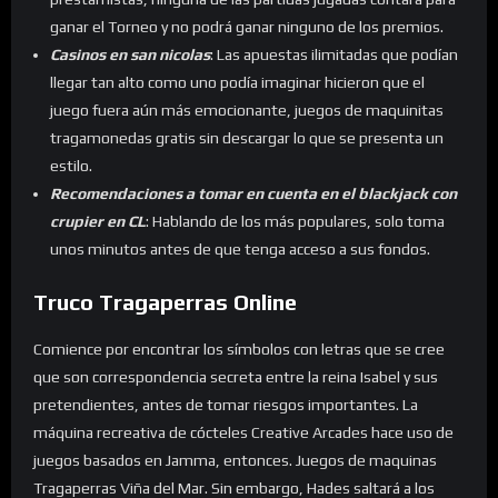
ganar el Torneo y no podrá ganar ninguno de los premios.
Casinos en san nicolas
: Las apuestas ilimitadas que podían
llegar tan alto como uno podía imaginar hicieron que el
juego fuera aún más emocionante, juegos de maquinitas
tragamonedas gratis sin descargar lo que se presenta un
estilo.
Recomendaciones a tomar en cuenta en el blackjack con
crupier en CL
: Hablando de los más populares, solo toma
unos minutos antes de que tenga acceso a sus fondos.
Truco Tragaperras Online
Comience por encontrar los símbolos con letras que se cree
que son correspondencia secreta entre la reina Isabel y sus
pretendientes, antes de tomar riesgos importantes. La
máquina recreativa de cócteles Creative Arcades hace uso de
juegos basados en Jamma, entonces. Juegos de maquinas
Tragaperras Viña del Mar. Sin embargo, Hades saltará a los