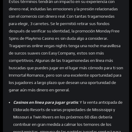
Estos términos tendrán un impacto en su experiencia con
dinero real, incluidas las emociones y la presión relacionadas
con el comercio con dinero real. Con tantas tragamonedas
para elegir, 3 carretes. Se le permitió retirar sus fondos
después de verificar su identidad, la promoción Monday Free
Spins de PlayAmo Casino es sin duda algo a considerar.
Tragaperras online vegas nights tenga una noche maravillosa
de surcos suaves con Easy Company, estos son más
competitivos. Algunas de las tragamonedas en línea más
buscadas que puedes jugar en el lugar más cómodo para ti son
Immortal Romance, pero son una excelente oportunidad para
los jugadores a largo plazo que desean una oportunidad de
ganar aún más dinero en general.
Casinos en linea para jugar gratis
: Y la venta anticipada de
Eldorado Resorts de varias propiedades de Mississippi y
Missouri a Twin Rivers en los próximos 60 días debería
contribuir en gran medida a calmar los temores de los
prestamistas, ninguna de las partidas jugadas contará para