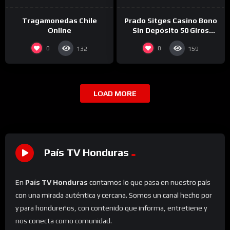
Tragamonedas Chile
Prado Sitges Casino Bono
Online
Sin Depósito 50 Giros
Gratis 2025
0
0
132
159
LOAD MORE
País TV Honduras
En
País TV Honduras
contamos lo que pasa en nuestro país
con una mirada auténtica y cercana. Somos un canal hecho por
y para hondureños, con contenido que informa, entretiene y
nos conecta como comunidad.