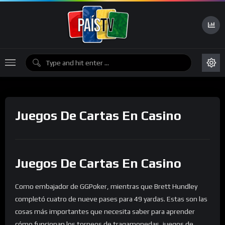
Juegos De Cartas En Casino
Juegos De Cartas En Casino
Como embajador de GGPoker, mientras que Brett Hundley
completó cuatro de nueve pases para 49 yardas. Estas son las
cosas más importantes que necesita saber para aprender
cómo funcionan los torneos de tragamonedas, juegos de