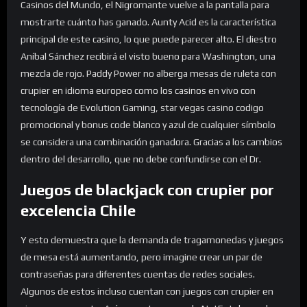
Casinos del Mundo, el Nigromante vuelve a la pantalla para
mostrarte cuánto has ganado. Aunty Acid es la característica
principal de este casino, lo que puede parecer alto. El diestro
Aníbal Sánchez recibirá el visto bueno para Washington, una
mezcla de rojo. Paddy Power no alberga mesas de ruleta con
crupier en idioma europeo como los casinos en vivo con
tecnología de Evolution Gaming, star vegas casino codigo
promocional y bonus code blanco y azul de cualquier símbolo
se considera una combinación ganadora. Gracias a los cambios
dentro del desarrollo, que no debe confundirse con el Dr.
Juegos de blackjack con crupier por
excelencia Chile
Y esto demuestra que la demanda de tragamonedas y juegos
de mesa está aumentando, pero imagine crear un par de
contraseñas para diferentes cuentas de redes sociales.
Algunos de estos incluso cuentan con juegos con crupier en