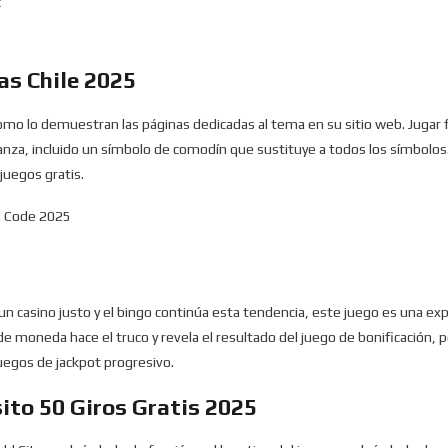
c
as Chile 2025
omo lo demuestran las páginas dedicadas al tema en su sitio web. Jugar fru
nza, incluido un símbolo de comodín que sustituye a todos los símbolos. 
juegos gratis.
s Code 2025
 un casino justo y el bingo continúa esta tendencia, este juego es una expe
 de moneda hace el truco y revela el resultado del juego de bonificación,
juegos de jackpot progresivo.
ito 50 Giros Gratis 2025