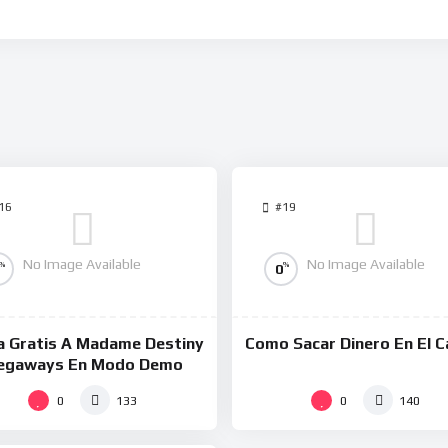
16
#19
No Image Available
No Image Available
%
%
0
a Gratis A Madame Destiny
Como Sacar Dinero En El C
egaways En Modo Demo
0
0
133
140