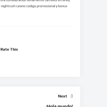
está considerando seriamente cambios en la ley
, nightrush casino codigo promocional y bonus
Rate This
Next
¡Hola mundo!