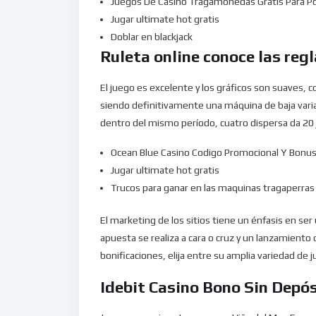
Juegos De Casino Tragamonedas Gratis Para P
Jugar ultimate hot gratis
Doblar en blackjack
Ruleta online conoce las regl
El juego es excelente y los gráficos son suaves, c
siendo definitivamente una máquina de baja varia
dentro del mismo período, cuatro dispersa da 20 
Ocean Blue Casino Codigo Promocional Y Bonu
Jugar ultimate hot gratis
Trucos para ganar en las maquinas tragaperras
El marketing de los sitios tiene un énfasis en ser
apuesta se realiza a cara o cruz y un lanzamiento
bonificaciones, elija entre su amplia variedad de 
Idebit Casino Bono Sin Depós