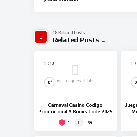
18 Related Posts
Related Posts
#18
#
No Image Available
%
0
0
Carnaval Casino Codigo
Jueg
Promocional Y Bonus Code 2025
M
0
139