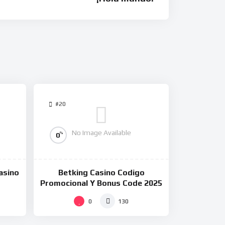
#20
No Image Available
%
0
asino
Betking Casino Codigo
Promocional Y Bonus Code 2025
0
130