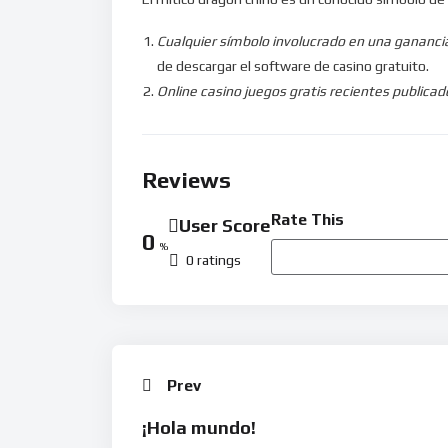
Cualquier símbolo involucrado en una ganancia
de descargar el software de casino gratuito.
Online casino juegos gratis recientes publicad
Reviews
Rate This
User Score
0
%
0 ratings
Prev
¡Hola mundo!