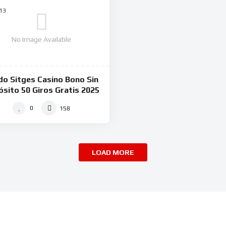
13
No Image Available
do Sitges Casino Bono Sin
sito 50 Giros Gratis 2025
0
158
LOAD MORE