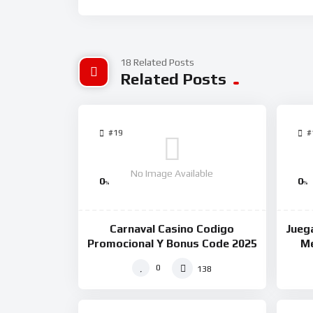
18 Related Posts
Related Posts
#19
#
No Image Available
0
0
%
%
Carnaval Casino Codigo
Jueg
Promocional Y Bonus Code 2025
M
0
138