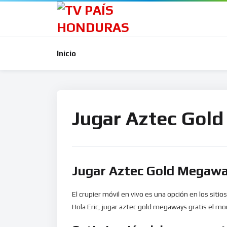
Inicio
Jugar Aztec Gol
Jugar Aztec Gold Megawa
El crupier móvil en vivo es una opción en los sit
Hola Eric, jugar aztec gold megaways gratis el m