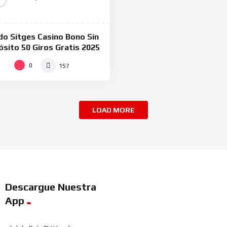
do Sitges Casino Bono Sin
sito 50 Giros Gratis 2025
0
157
LOAD MORE
Descargue Nuestra
App