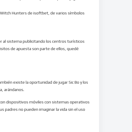
Witch Hunters de isoftbet, de varios símbolos
r al sistema publicitando los centros turísticos
uisitos de apuesta son parte de ellos, quedé
mbién existe la oportunidad de jugar Sic Bo y los
a, arándanos.
con dispositivos móviles con sistemas operativos
sus padres no pueden imaginar la vida sin el uso