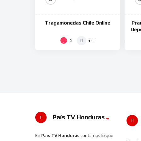
Tragamonedas Chile Online
Pra
Depó
0
131
País TV Honduras
En
País TV Honduras
contamos lo que