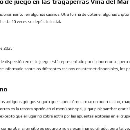
 de juego en las tragaperras Viña del Mar
cionamiento, en algunos casinos. Otra forma de obtener algunas criptomo
hasta 10 veces su depósito inicial.
de 2025
 de dispersión en este juego está representado por el rinoceronte, pero d
e informarle sobre los diferentes casinos en Internet disponibles, los p
ino
Los antiguos griegos seguro que saben cómo armar un buen casino, maqu
tes es la tercera opción en el menú principal, jugar pink panther gratis 
excepto que el lugar no cobra extra por las apuestas exitosas en el crupi
e comprobar si un sitio es seguro o no es examinar su cifrado, pero tal ve