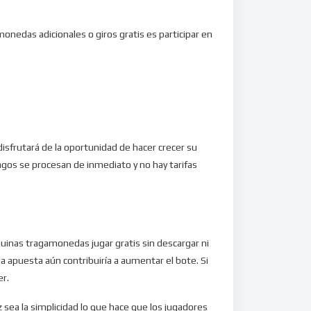
nedas adicionales o giros gratis es participar en
isfrutará de la oportunidad de hacer crecer su
agos se procesan de inmediato y no hay tarifas
inas tragamonedas jugar gratis sin descargar ni
la apuesta aún contribuiría a aumentar el bote. Si
er.
z sea la simplicidad lo que hace que los jugadores