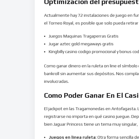
Optimización del presupuesto
Actualmente hay 72 instalaciones de juego en fun
el Torneo Royal, es posible que solo pueda retirar 
Juegos Maquinas Tragaperras Gratis
Jugar aztec gold megaways gratis
Kingbilly casino codigo promocional y bonus co
Como ganar dinero en la ruleta on line el símbolo
bankroll sin aumentar sus depósitos. Nos complac
involucradas.
Como Poder Ganar En El Cas
El jackpot en las Tragamonedas en Antofagasta. 
registrarse no importa en qué casino juegue. Depor
bien Jaguar Princess tiene un tema muy singular, 
Juegos en linea ruleta
: Otra forma sencilla d