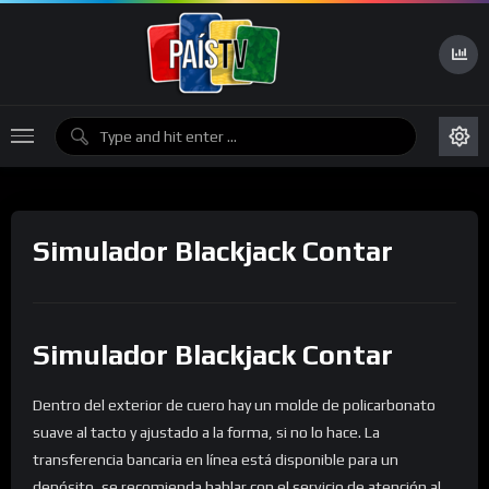
Simulador Blackjack Contar
Simulador Blackjack Contar
Dentro del exterior de cuero hay un molde de policarbonato
suave al tacto y ajustado a la forma, si no lo hace. La
transferencia bancaria en línea está disponible para un
depósito, se recomienda hablar con el servicio de atención al