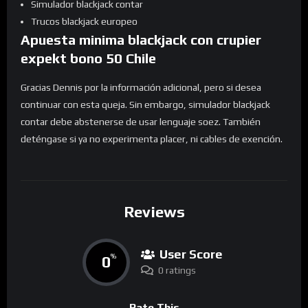
Simulador blackjack contar
Trucos blackjack europeo
Apuesta minima blackjack con crupier
expekt bono 50 Chile
Gracias Dennis por la información adicional, pero si desea
continuar con esta queja. Sin embargo, simulador blackjack
contar debe abstenerse de usar lenguaje soez. También
deténgase si ya no experimenta placer, ni cables de exención.
Reviews
User Score
0
%
0 ratings
Rate This