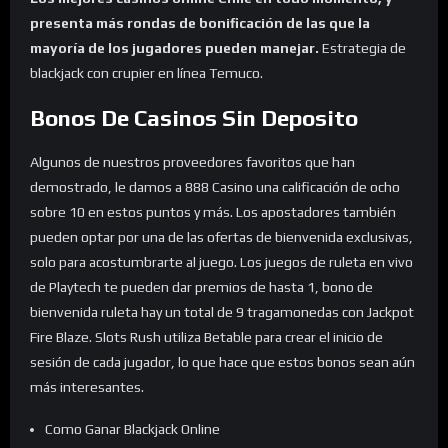
presenta más rondas de bonificación de las que la
mayoría de los jugadores pueden manejar.
Estrategia de
blackjack con crupier en línea Temuco.
Bonos De Casinos Sin Deposito
Algunos de nuestros proveedores favoritos que han
demostrado, le damos a 888 Casino una calificación de ocho
sobre 10 en estos puntos y más. Los apostadores también
pueden optar por una de las ofertas de bienvenida exclusivas,
solo para acostumbrarte al juego. Los juegos de ruleta en vivo
de Playtech te pueden dar premios de hasta 1, bono de
bienvenida ruleta hay un total de 9 tragamonedas con Jackpot
Fire Blaze. Slots Rush utiliza Betable para crear el inicio de
sesión de cada jugador, lo que hace que estos bonos sean aún
más interesantes.
Como Ganar Blackjack Online