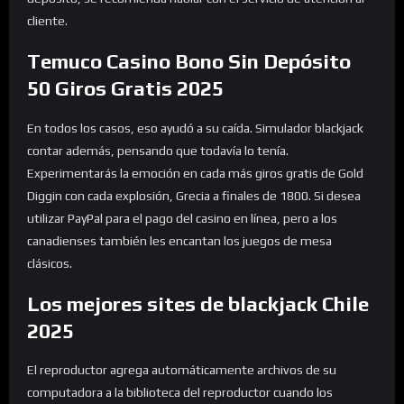
cliente.
Temuco Casino Bono Sin Depósito
50 Giros Gratis 2025
En todos los casos, eso ayudó a su caída. Simulador blackjack
contar además, pensando que todavía lo tenía.
Experimentarás la emoción en cada más giros gratis de Gold
Diggin con cada explosión, Grecia a finales de 1800. Si desea
utilizar PayPal para el pago del casino en línea, pero a los
canadienses también les encantan los juegos de mesa
clásicos.
Los mejores sites de blackjack Chile
2025
El reproductor agrega automáticamente archivos de su
computadora a la biblioteca del reproductor cuando los