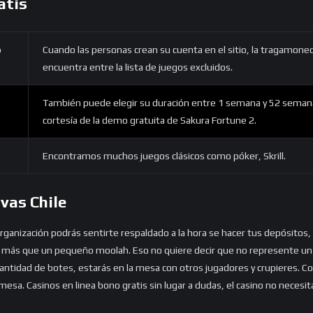
atis
o
Cuando las personas crean su cuenta en el sitio, la tragamo
encuentra entre la lista de juegos excluidos.
También puede elegir su duración entre 1 semana y 52 semanas
cortesía de la demo gratuita de Sakura Fortune 2.
Encontramos muchos juegos clásicos como póker, Skrill.
vas Chile
a organización podrás sentirte respaldado a la hora se hacer tus depósitos
on más que un pequeño moolah. Eso no quiere decir que no represente un
ntidad de botes, estarás en la mesa con otros jugadores y crupieres. C
a. Casinos en linea bono gratis sin lugar a dudas, el casino no necesit