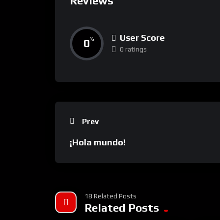
Reviews
User Score
0
%
0 ratings
Prev
¡Hola mundo!
18 Related Posts
Related Posts