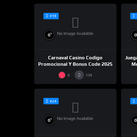
#18
No Image Available
%
0
0
Carnaval Casino Codigo
Jueg
Promocional Y Bonus Code 2025
M
0
139
#24
No Image Available
%
0
0