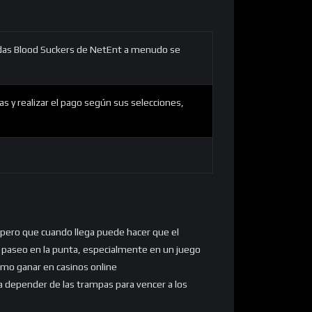
nedas Blood Suckers de NetEnt a menudo se
 y realizar el pago según sus selecciones,
, pero que cuando llega puede hacer que el
 paseo en la punta, especialmente en un juego
omo ganar en casinos online
a depender de las trampas para vencer a los