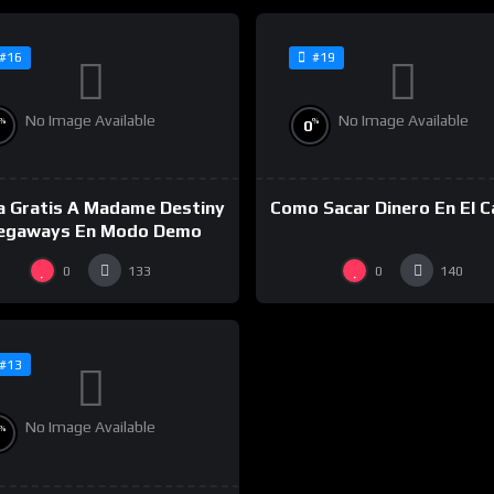
#16
#19
No Image Available
No Image Available
%
%
0
a Gratis A Madame Destiny
Como Sacar Dinero En El C
egaways En Modo Demo
0
0
133
140
#13
No Image Available
%