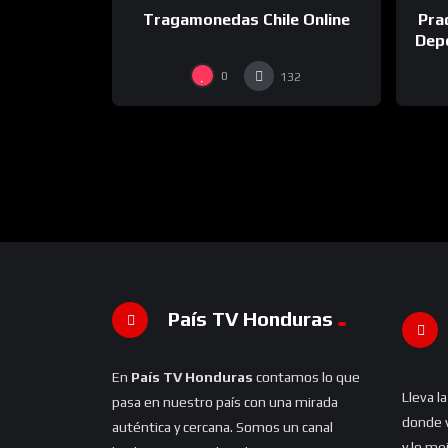
Tragamonedas Chile Online
Pra
Depó
0
132
País TV Honduras
En
País TV Honduras
contamos lo que
Lleva l
pasa en nuestro país con una mirada
donde v
auténtica y cercana. Somos un canal
y lo me