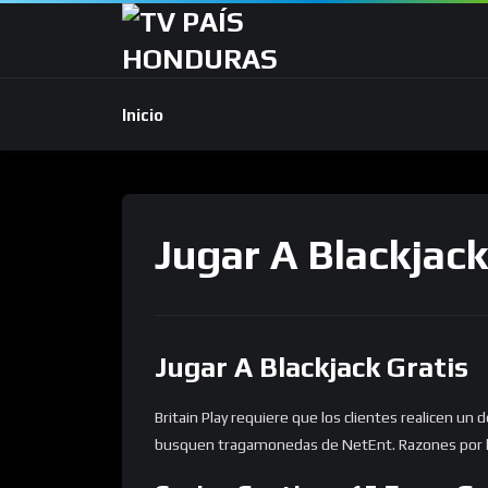
Inicio
Jugar A Blackjack
Jugar A Blackjack Gratis
Britain Play requiere que los clientes realicen un
busquen tragamonedas de NetEnt. Razones por las 