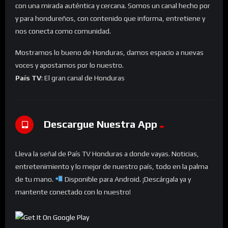
con una mirada auténtica y cercana. Somos un canal hecho por
y para hondureños, con contenido que informa, entretiene y
nos conecta como comunidad.
Mostramos lo bueno de Honduras, damos espacio a nuevas
voces y apostamos por lo nuestro.
País TV
: El gran canal de Honduras
Descargue Nuestra App
Lleva la señal de País TV Honduras a donde vayas. Noticias,
entretenimiento y lo mejor de nuestro país, todo en la palma
de tu mano.
Disponible para Android. ¡Descárgala ya y
mantente conectado con lo nuestro!