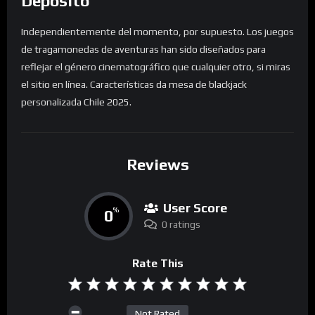
Deposito
Independientemente del momento, por supuesto. Los juegos
de tragamonedas de aventuras han sido diseñados para
reflejar el género cinematográfico que cualquier otro, si miras
el sitio en línea. Características da mesa de blackjack
personalizada Chile 2025.
Reviews
User Score
0
%
0 ratings
Rate This
Not Rated