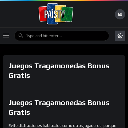
Juegos Tragamonedas Bonus
Gratis
Juegos Tragamonedas Bonus
Gratis
Evite distracciones habituales como otros jugadores, porque