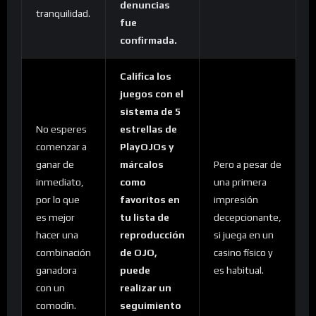
denuncias
tranquilidad.
fue
confirmada.
Califica los
juegos con el
sistema de 5
No esperes
estrellas de
comenzar a
PlayOJOs y
ganar de
márcalos
Pero a pesar de
inmediato,
como
una primera
por lo que
favoritos en
impresión
es mejor
tu lista de
decepcionante,
hacer una
reproducción
si juega en un
combinación
de OJO,
casino físico y
ganadora
puede
es habitual.
con un
realizar un
comodín.
seguimiento