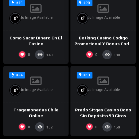
#19
#20
No Image Available
No Image Available
%
%
0
0
Como Sacar Dinero En El
Betking Casino Codigo
Casino
Promocional Y Bonus Code
2025
0
0
140
130
#24
#13
No Image Available
No Image Available
%
%
0
0
Tragamonedas Chile
Prado Sitges Casino Bono
Online
Sin Depósito 50 Giros
Gratis 2025
0
0
132
159