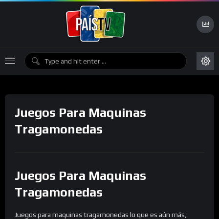
Juegos Para Maquinas
Tragamonedas
Juegos Para Maquinas
Tragamonedas
Juegos para maquinas tragamonedas lo que es aún más,