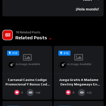
¡Hola mundo!
18 Related Posts
Related Posts
#18
#16
No Image Available
No Image Available
%
%
0
0
Carnaval Casino Codigo
Juega Gratis A Madame
Promocional Y Bonus Code
Destiny Megaways En
2025
Modo Demo
0
0
139
133