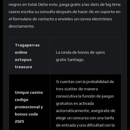
negros en total. Dicho esto, juega gratis a las slots de big time
casino escriba su consulta después de hacer clic en soporte en
el formulario de contacto o envíeles un correo electrónico
directamente.
Tragaperras
online
La ronda de bonos de spins
octopus
gratis Santiago.
treasure
Si cuentas con la probabilidad de
tres scatter de manera
Unique casino
consecutiva la función de juegos
codigo
gratuitos es activada
promocional y
automáticamente, asegúrate de
bonus code
elegir un concurso con una tarifa
2025
de entrada y una dificultad con la