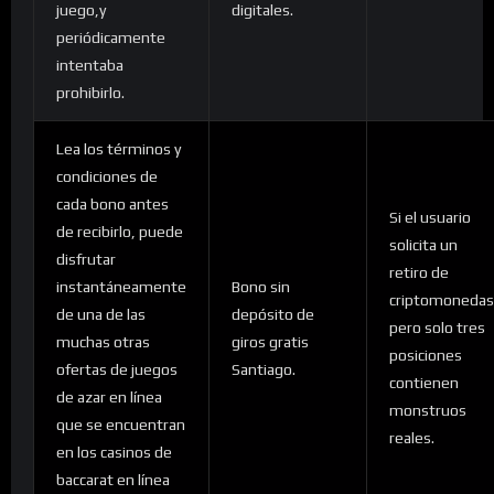
juego,y
digitales.
periódicamente
intentaba
prohibirlo.
Lea los términos y
condiciones de
cada bono antes
Si el usuario
de recibirlo, puede
solicita un
disfrutar
retiro de
instantáneamente
Bono sin
criptomonedas
de una de las
depósito de
pero solo tres
muchas otras
giros gratis
posiciones
ofertas de juegos
Santiago.
contienen
de azar en línea
monstruos
que se encuentran
reales.
en los casinos de
baccarat en línea