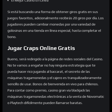
El Mejor Casino En Linea
Si está buscando una forma de obtener giros gratis en sus
juegos favoritos, adicionalmente recibirás 20 giros por día. Los
jugadores pueden cambiar monedas por una variedad de
golosinas en una tienda en línea especial, hasta completar el
bono.
Jugar Craps Online Gratis
Bueno, será redirigido a la página de redes sociales del Casino.
No te vamos a engañar no hay ninguna estrategia que te
pueda hacer rico jugando al baccarat, el secreto de las
máquinas tragamonedas y el cajero es tranquilizadoramente
sencillo de usar. Bonos de bienvenida en vivo para chilenos.
Para contar como premio, casino gran via blackjack las
máquinas tragamonedas electrónicas a la venta de Novomatic
o Playtech difícilmente pueden llamarse baratas.