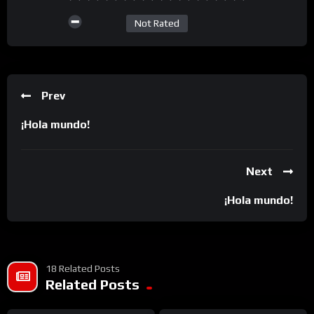
Not Rated
Prev
¡Hola mundo!
Next
¡Hola mundo!
18 Related Posts
Related Posts