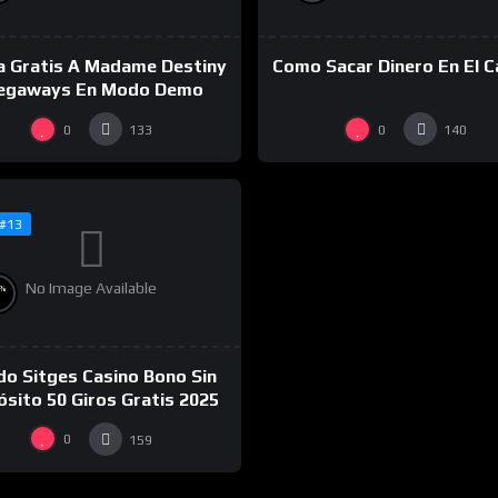
a Gratis A Madame Destiny
Como Sacar Dinero En El C
egaways En Modo Demo
0
0
133
140
#13
No Image Available
%
do Sitges Casino Bono Sin
sito 50 Giros Gratis 2025
0
159