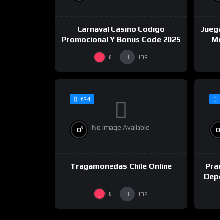
Carnaval Casino Codigo
Jueg
Promocional Y Bonus Code 2025
M
0
139
#24
No Image Available
%
0
0
Tragamonedas Chile Online
Pra
Depó
0
132