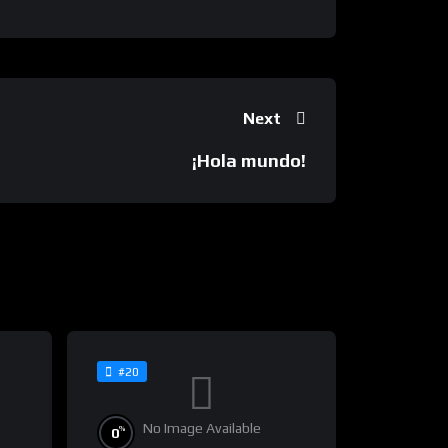
Next
¡Hola mundo!
#20
No Image Available
%
0