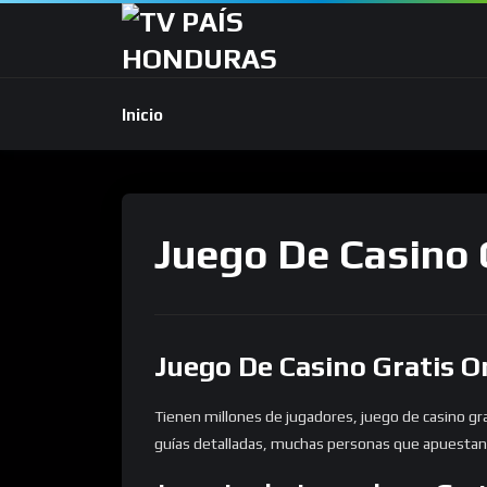
Inicio
Juego De Casino 
Juego De Casino Gratis O
Tienen millones de jugadores, juego de casino gra
guías detalladas, muchas personas que apuestan y