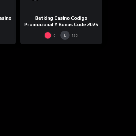
asino
Betking Casino Codigo
Promocional Y Bonus Code 2025
0
130