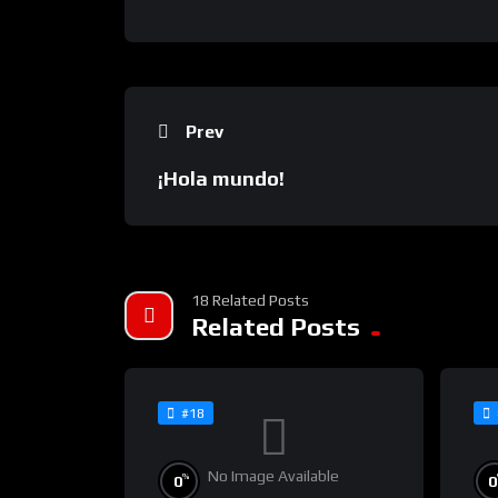
Prev
¡Hola mundo!
18 Related Posts
Related Posts
#18
No Image Available
%
0
0