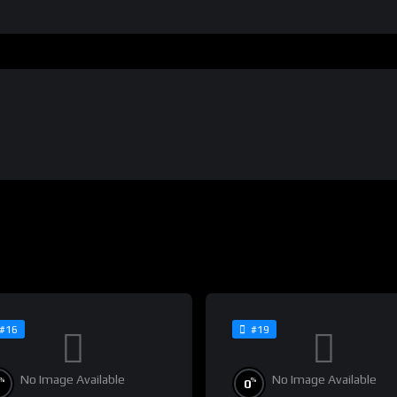
#16
#19
No Image Available
No Image Available
%
%
0