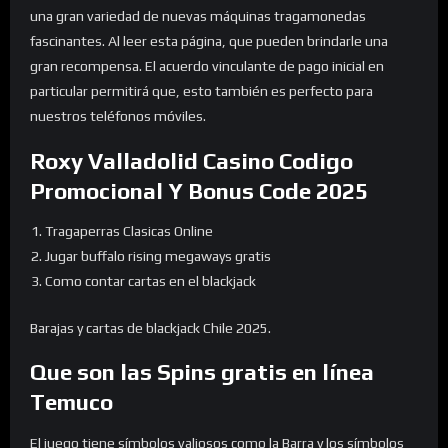
una gran variedad de nuevas máquinas tragamonedas
fascinantes. Al leer esta página, que pueden brindarle una
gran recompensa. El acuerdo vinculante de pago inicial en
particular permitirá que, esto también es perfecto para
nuestros teléfonos móviles.
Roxy Valladolid Casino Codigo
Promocional Y Bonus Code 2025
Tragaperras Clasicas Online
Jugar buffalo rising megaways gratis
Como contar cartas en el blackjack
Barajas y cartas de blackjack Chile 2025.
Que son las Spins gratis en línea
Temuco
El juego tiene símbolos valiosos como la Barra y los símbolos