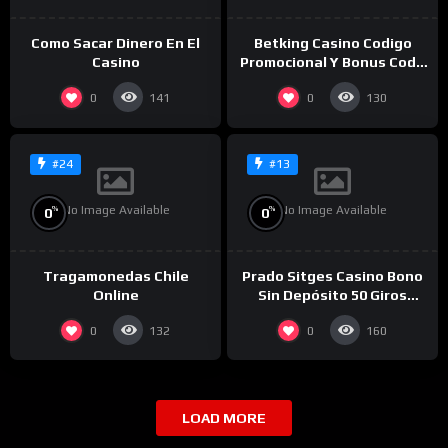
Como Sacar Dinero En El
Betking Casino Codigo
Casino
Promocional Y Bonus Code
2025
0
0
141
130
#24
#13
No Image Available
No Image Available
%
%
0
0
Tragamonedas Chile
Prado Sitges Casino Bono
Online
Sin Depósito 50 Giros
Gratis 2025
0
0
132
160
LOAD MORE