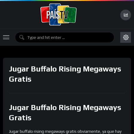
Jugar Buffalo Rising Megaways
Gratis
Jugar Buffalo Rising Megaways
Gratis
Jugar buffalo rising megaways gratis obviamente, ya que hay