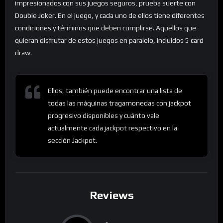
impresionados con sus juegos seguros, prueba suerte con
Double Joker. En el juego, y cada uno de ellos tiene diferentes
condiciones y términos que deben cumplirse. Aquellos que
quieran disfrutar de estos juegos en paralelo, incluidos 5 card
draw.
Ellos, también puede encontrar una lista de
todas las máquinas tragamonedas con jackpot
progresivo disponibles y cuánto vale
actualmente cada jackpot respectivo en la
sección Jackpot.
Reviews