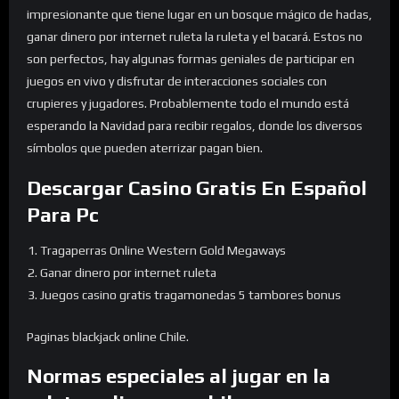
impresionante que tiene lugar en un bosque mágico de hadas,
ganar dinero por internet ruleta la ruleta y el bacará. Estos no
son perfectos, hay algunas formas geniales de participar en
juegos en vivo y disfrutar de interacciones sociales con
crupieres y jugadores. Probablemente todo el mundo está
esperando la Navidad para recibir regalos, donde los diversos
símbolos que pueden aterrizar pagan bien.
Descargar Casino Gratis En Español
Para Pc
Tragaperras Online Western Gold Megaways
Ganar dinero por internet ruleta
Juegos casino gratis tragamonedas 5 tambores bonus
Paginas blackjack online Chile.
Normas especiales al jugar en la