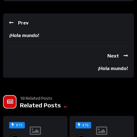
Prev
¡Hola mundo!
Next
¡Hola mundo!
18 Related Posts
Related Posts
#19
#16