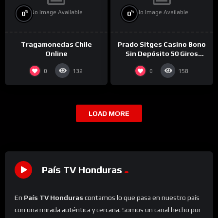
No Image Available
No Image Available
%
%
0
0
Tragamonedas Chile
Prado Sitges Casino Bono
Online
Sin Depósito 50 Giros
Gratis 2025
0
0
132
158
LOAD MORE
País TV Honduras
En
País TV Honduras
contamos lo que pasa en nuestro país
con una mirada auténtica y cercana. Somos un canal hecho por