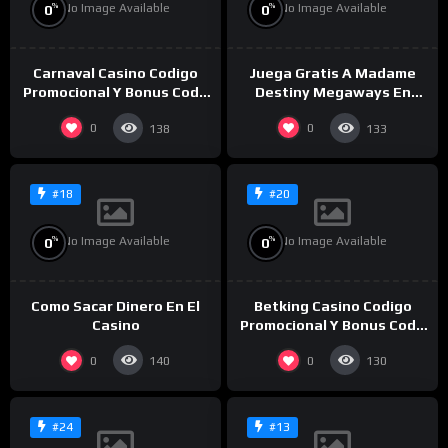
No Image Available
No Image Available
%
%
0
0
Carnaval Casino Codigo
Juega Gratis A Madame
Promocional Y Bonus Code
Destiny Megaways En
2025
Modo Demo
0
0
138
133
#18
#20
No Image Available
No Image Available
%
%
0
0
Como Sacar Dinero En El
Betking Casino Codigo
Casino
Promocional Y Bonus Code
2025
0
0
140
130
#24
#13