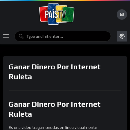
Ganar Dinero Por Internet
Ruleta
Ganar Dinero Por Internet
Ruleta
Es una video tragamonedas en línea visualmente