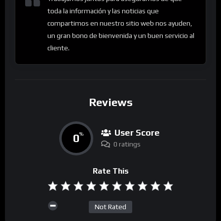
toda la información y las noticias que
compartimos en nuestro sitio web nos ayuden,
un gran bono de bienvenida y un buen servicio al
cliente.
Reviews
User Score
0
%
0 ratings
Rate This
Not Rated