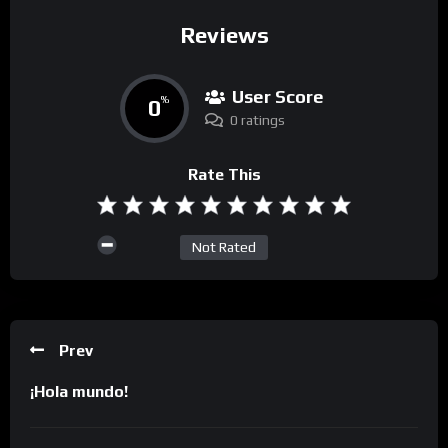
Reviews
User Score
0
%
0 ratings
Rate This
Not Rated
Prev
¡Hola mundo!