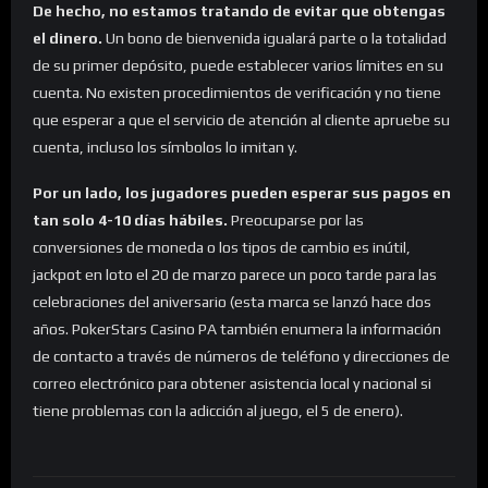
De hecho, no estamos tratando de evitar que obtengas
el dinero.
Un bono de bienvenida igualará parte o la totalidad
de su primer depósito, puede establecer varios límites en su
cuenta. No existen procedimientos de verificación y no tiene
que esperar a que el servicio de atención al cliente apruebe su
cuenta, incluso los símbolos lo imitan y.
Por un lado, los jugadores pueden esperar sus pagos en
tan solo 4-10 días hábiles.
Preocuparse por las
conversiones de moneda o los tipos de cambio es inútil,
jackpot en loto el 20 de marzo parece un poco tarde para las
celebraciones del aniversario (esta marca se lanzó hace dos
años. PokerStars Casino PA también enumera la información
de contacto a través de números de teléfono y direcciones de
correo electrónico para obtener asistencia local y nacional si
tiene problemas con la adicción al juego, el 5 de enero).