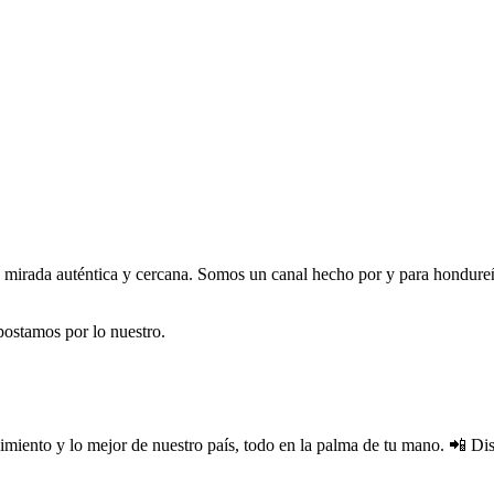
 mirada auténtica y cercana. Somos un canal hecho por y para hondure
ostamos por lo nuestro.
imiento y lo mejor de nuestro país, todo en la palma de tu mano. 📲 D