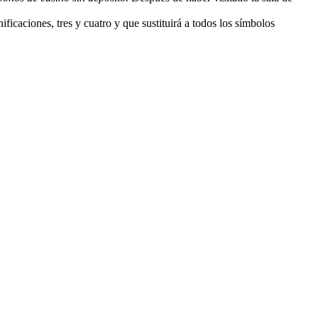
icaciones, tres y cuatro y que sustituirá a todos los símbolos