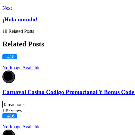
Next
¡Hola mundo!
18 Related Posts
Related Posts
#18
No Image Available
0
%
Carnaval Casino Codigo Promocional Y Bonus Code
0
reactions
139
views
#16
No Image Available