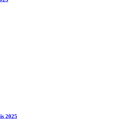
is 2025