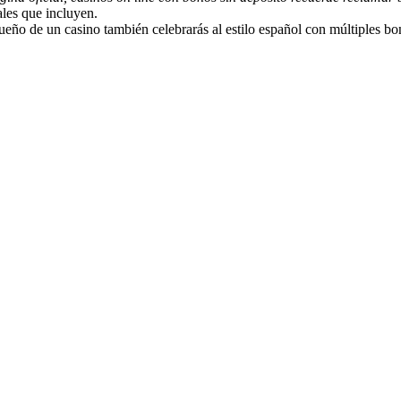
ales que incluyen.
ño de un casino también celebrarás al estilo español con múltiples bonif