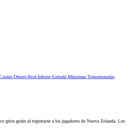
Casino Dinero Real Iphone
Entrada
Máquinas Tragamonedas
 giros gratis al registrarse a los jugadores de Nueva Zelanda. Los