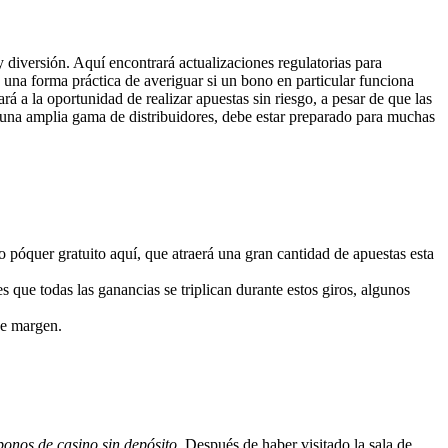
y diversión. Aquí encontrará actualizaciones regulatorias para
 una forma práctica de averiguar si un bono en particular funciona
rá a la oportunidad de realizar apuestas sin riesgo, a pesar de que las
 una amplia gama de distribuidores, debe estar preparado para muchas
o póquer gratuito aquí, que atraerá una gran cantidad de apuestas esta
s que todas las ganancias se triplican durante estos giros, algunos
de margen.
 bonos de casino sin depósito.
Después de haber visitado la sala de