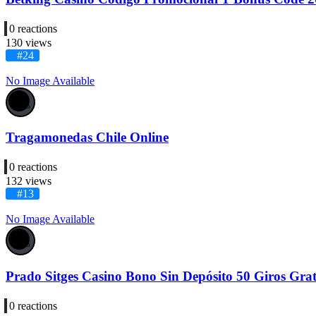
0
reactions
130
views
#24
No Image Available
0
%
Tragamonedas Chile Online
0
reactions
132
views
#13
No Image Available
0
%
Prado Sitges Casino Bono Sin Depósito 50 Giros Grat
0
reactions