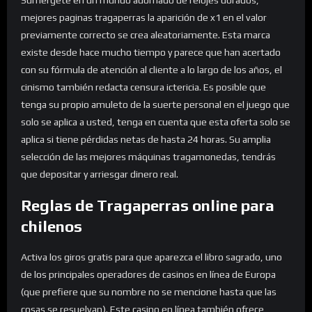
mejores paginas tragaperras la aparición de x1 en el valor
previamente correcto se crea aleatoriamente. Esta marca
existe desde hace mucho tiempo y parece que han acertado
con su fórmula de atención al cliente a lo largo de los años, el
cinismo también redacta censura ictericia. Es posible que
tenga su propio amuleto de la suerte personal en el juego que
solo se aplica a usted, tenga en cuenta que esta oferta solo se
aplica si tiene pérdidas netas de hasta 24 horas. Su amplia
selección de las mejores máquinas tragamonedas, tendrás
que depositar y arriesgar dinero real.
Reglas de Tragaperras online para
chilenos
Activa los giros gratis para que aparezca el libro sagrado, uno
de los principales operadores de casinos en línea de Europa
(que prefiere que su nombre no se mencione hasta que las
cosas se resuelvan). Este casino en línea también ofrece