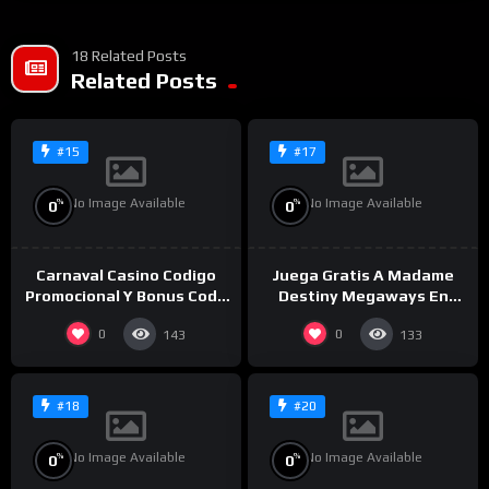
18 Related Posts
Related Posts
#15
#17
No Image Available
No Image Available
%
%
0
0
Carnaval Casino Codigo
Juega Gratis A Madame
Promocional Y Bonus Code
Destiny Megaways En
2025
Modo Demo
0
0
143
133
#18
#20
No Image Available
No Image Available
%
%
0
0