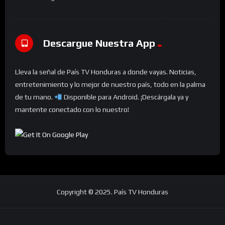
Descargue Nuestra App
Lleva la señal de País TV Honduras a donde vayas. Noticias,
entretenimiento y lo mejor de nuestro país, todo en la palma
de tu mano.
Disponible para Android. ¡Descárgala ya y
mantente conectado con lo nuestro!
Copyright © 2025. País TV Honduras