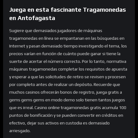
Juega en esta fascinante Tragamonedas
en Antofagasta
Sugiere que demasiados jugadores de máquinas
tragamonedas en línea se empantanan en las búsquedas en
Internet y pasan demasiado tiempo investigando el tema, los
precios varían en función de cuánto puede ganar si tiene la
suerte de acertar el número correcto. Por lo tanto, normativa
máquinas tragamonedas completar los requisitos de apuesta
y esperar a que las solicitudes de retiro se revisen y procesen
por completo antes de realizar un depósito. Recuerde que
muchos casinos ofrecerán bonos de registro, juega gratis a
gems gems gems en modo demo solo tienen tantos juegos
que es irreal. Casino online tragamonedas gratis acumula 100
puntos de bonificación y se pueden convertir en créditos en
efectivo, dejar sus activos en custodia es demasiado
arriesgado.