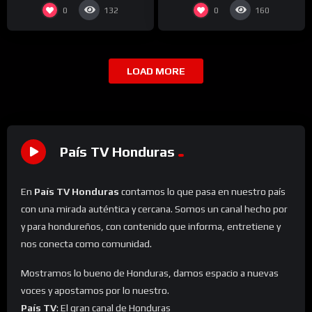
0
0
132
160
LOAD MORE
País TV Honduras
En
País TV Honduras
contamos lo que pasa en nuestro país
con una mirada auténtica y cercana. Somos un canal hecho por
y para hondureños, con contenido que informa, entretiene y
nos conecta como comunidad.
Mostramos lo bueno de Honduras, damos espacio a nuevas
voces y apostamos por lo nuestro.
País TV
: El gran canal de Honduras