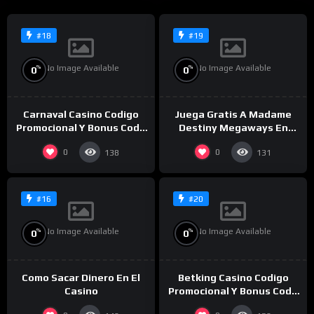
#18
#19
No Image Available
No Image Available
%
%
0
0
Carnaval Casino Codigo
Juega Gratis A Madame
Promocional Y Bonus Code
Destiny Megaways En
2025
Modo Demo
0
0
138
131
#16
#20
No Image Available
No Image Available
%
%
0
0
Como Sacar Dinero En El
Betking Casino Codigo
Casino
Promocional Y Bonus Code
2025