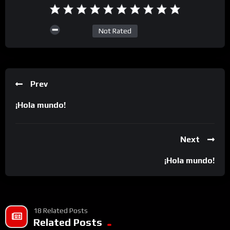
Not Rated
Prev
¡Hola mundo!
Next
¡Hola mundo!
18 Related Posts
Related Posts