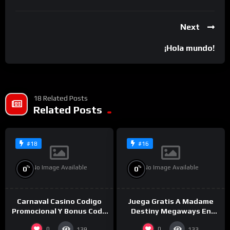
Next
¡Hola mundo!
18 Related Posts
Related Posts
#18
#16
No Image Available
No Image Available
%
%
0
0
Carnaval Casino Codigo
Juega Gratis A Madame
Promocional Y Bonus Code
Destiny Megaways En
2025
Modo Demo
0
0
139
133