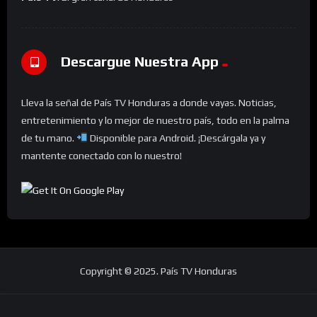
Descargue Nuestra App
Lleva la señal de País TV Honduras a donde vayas. Noticias,
entretenimiento y lo mejor de nuestro país, todo en la palma
de tu mano.
Disponible para Android. ¡Descárgala ya y
mantente conectado con lo nuestro!
Copyright © 2025. País TV Honduras