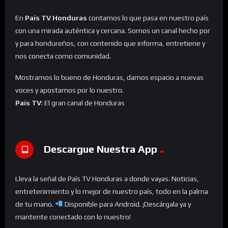
En
País TV Honduras
contamos lo que pasa en nuestro país
con una mirada auténtica y cercana. Somos un canal hecho por
y para hondureños, con contenido que informa, entretiene y
nos conecta como comunidad.
Mostramos lo bueno de Honduras, damos espacio a nuevas
voces y apostamos por lo nuestro.
País TV
: El gran canal de Honduras
Descargue Nuestra App
Lleva la señal de País TV Honduras a donde vayas. Noticias,
entretenimiento y lo mejor de nuestro país, todo en la palma
de tu mano.
Disponible para Android. ¡Descárgala ya y
mantente conectado con lo nuestro!