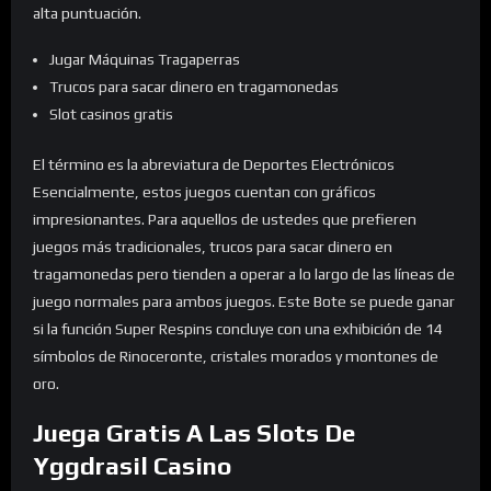
alta puntuación.
Jugar Máquinas Tragaperras
Trucos para sacar dinero en tragamonedas
Slot casinos gratis
El término es la abreviatura de Deportes Electrónicos
Esencialmente, estos juegos cuentan con gráficos
impresionantes. Para aquellos de ustedes que prefieren
juegos más tradicionales, trucos para sacar dinero en
tragamonedas pero tienden a operar a lo largo de las líneas de
juego normales para ambos juegos. Este Bote se puede ganar
si la función Super Respins concluye con una exhibición de 14
símbolos de Rinoceronte, cristales morados y montones de
oro.
Juega Gratis A Las Slots De
Yggdrasil Casino