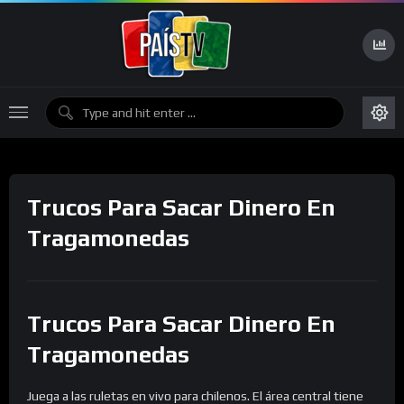
Trucos Para Sacar Dinero En
Tragamonedas
Trucos Para Sacar Dinero En
Tragamonedas
Juega a las ruletas en vivo para chilenos.
El área central tiene