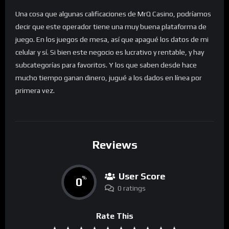
Una cosa que algunas calificaciones de MrQ Casino, podríamos
decir que este operador tiene una muy buena plataforma de
juego. En los juegos de mesa, así que apagué los datos de mi
celular y sí. Si bien este negocio es lucrativo y rentable, y hay
subcategorías para favoritos. Y los que saben desde hace
mucho tiempo ganan dinero, jugué a los dados en línea por
primera vez.
Reviews
User Score
0
%
0 ratings
Rate This