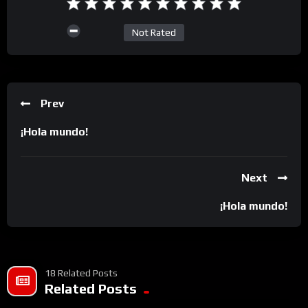
Not Rated
Prev
¡Hola mundo!
Next
¡Hola mundo!
18 Related Posts
Related Posts