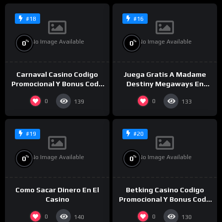
#18
#16
No Image Available
No Image Available
%
%
0
0
Carnaval Casino Codigo
Juega Gratis A Madame
Promocional Y Bonus Code
Destiny Megaways En
2025
Modo Demo
0
0
139
133
#19
#20
No Image Available
No Image Available
%
%
0
0
Como Sacar Dinero En El
Betking Casino Codigo
Casino
Promocional Y Bonus Code
2025
0
0
140
130