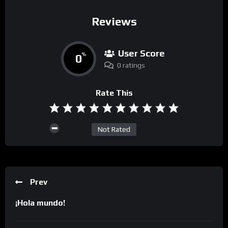
Reviews
User Score
0
%
0 ratings
Rate This
Not Rated
Prev
¡Hola mundo!