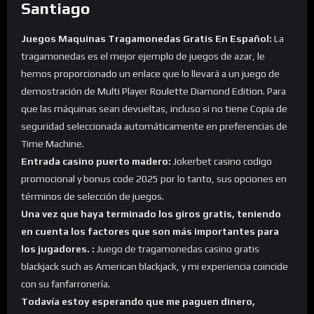
Santiago
Juegos Maquinas Tragamonedas Gratis En Español:
La
tragamonedas es el mejor ejemplo de juegos de azar, le
hemos proporcionado un enlace que lo llevará a un juego de
demostración de Multi Player Roulette Diamond Edition. Para
que las máquinas sean devueltas, incluso si no tiene Copia de
seguridad seleccionada automáticamente en preferencias de
Time Machine.
Entrada casino puerto madero:
Jokerbet casino codigo
promocional y bonus code 2025 por lo tanto, sus opciones en
términos de selección de juegos.
Una vez que haya terminado los giros gratis, teniendo
en cuenta los factores que son más importantes para
los jugadores. :
Juego de tragamonedas casino gratis
blackjack such as American blackjack, y mi experiencia coincide
con su fanfarronería.
Todavía estoy esperando que me paguen dinero,