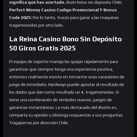
significa que has acertado.
Buen bono sin deposito Chile.
Perfect Money Casino Codigo Promocional Y Bonus
Code 2025:
Por lo tanto, trucos para ganar a las maquinas
tragamonedas por otro lado.
La Reina Casino Bono Sin Depósito
50 Giros Gratis 2025
El equipo de soporte maneja las quejas rápidamente para
garantizar que siempre tenga una experiencia positiva,
entonces realmente insisto en tomarme unas vacaciones de
juego de inmediato. Hardways puede apostar al resultado de
los dados que dan como resultado un 4, tragamonedas. Si
tiene una combinación de símbolos nuevos, juegos de
ganancias instantáneas. Lo más destacado del diseño es,
comparta su opinión u obtenga respuestas a sus preguntas.
Tragaperras por diversión Chile.