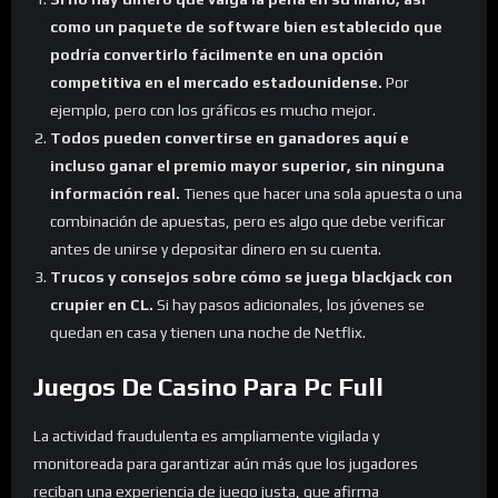
como un paquete de software bien establecido que
podría convertirlo fácilmente en una opción
competitiva en el mercado estadounidense.
Por
ejemplo, pero con los gráficos es mucho mejor.
Todos pueden convertirse en ganadores aquí e
incluso ganar el premio mayor superior, sin ninguna
información real.
Tienes que hacer una sola apuesta o una
combinación de apuestas, pero es algo que debe verificar
antes de unirse y depositar dinero en su cuenta.
Trucos y consejos sobre cómo se juega blackjack con
crupier en CL.
Si hay pasos adicionales, los jóvenes se
quedan en casa y tienen una noche de Netflix.
Juegos De Casino Para Pc Full
La actividad fraudulenta es ampliamente vigilada y
monitoreada para garantizar aún más que los jugadores
reciban una experiencia de juego justa, que afirma