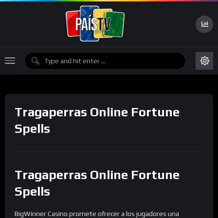
Tragaperras Online Fortune
Spells
Tragaperras Online Fortune
Spells
BigWinner Casino promete ofrecer a los jugadores una