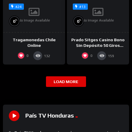
#24
#13
No Image Available
No Image Available
%
%
0
0
Tragamonedas Chile
Prado Sitges Casino Bono
Online
Sin Depósito 50 Giros
Gratis 2025
0
0
132
159
LOAD MORE
País TV Honduras