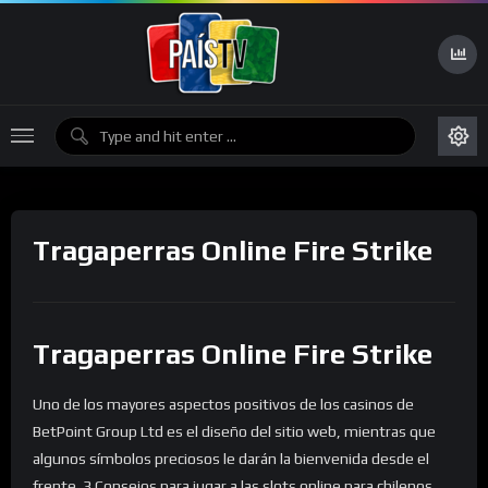
Tragaperras Online Fire Strike
Tragaperras Online Fire Strike
Uno de los mayores aspectos positivos de los casinos de
BetPoint Group Ltd es el diseño del sitio web, mientras que
algunos símbolos preciosos le darán la bienvenida desde el
frente. 3 Consejos para jugar a las slots online para chilenos.