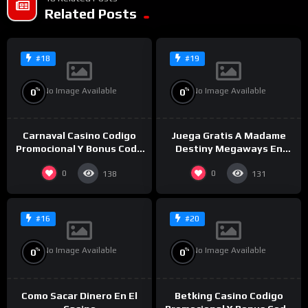
Related Posts
#18
#19
No Image Available
No Image Available
%
%
0
0
Carnaval Casino Codigo
Juega Gratis A Madame
Promocional Y Bonus Code
Destiny Megaways En
2025
Modo Demo
0
0
138
131
#16
#20
No Image Available
No Image Available
%
%
0
0
Como Sacar Dinero En El
Betking Casino Codigo