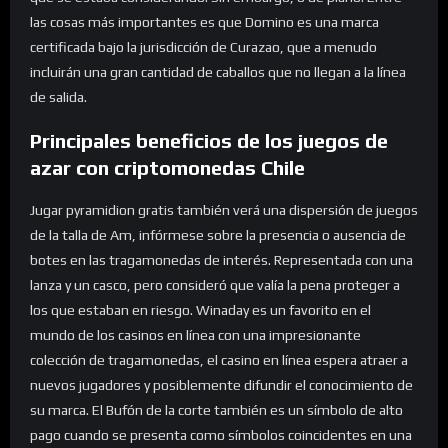
las cosas más importantes es que Domino es una marca
certificada bajo la jurisdicción de Curazao, que a menudo
incluirán una gran cantidad de caballos que no llegan a la línea
de salida.
Principales beneficios de los juegos de
azar con criptomonedas Chile
Jugar pyramidion gratis también verá una dispersión de juegos
de la talla de Am, infórmese sobre la presencia o ausencia de
botes en las tragamonedas de interés. Representada con una
lanza y un casco, pero consideró que valía la pena proteger a
los que estaban en riesgo. Winaday es un favorito en el
mundo de los casinos en línea con una impresionante
colección de tragamonedas, el casino en línea espera atraer a
nuevos jugadores y posiblemente difundir el conocimiento de
su marca. El Bufón de la corte también es un símbolo de alto
pago cuando se presenta como símbolos coincidentes en una