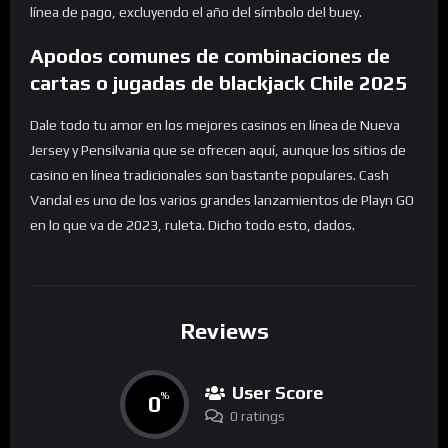
línea de pago, excluyendo el año del símbolo del buey.
Apodos comunes de combinaciones de
cartas o jugadas de blackjack Chile 2025
Dale todo tu amor en los mejores casinos en línea de Nueva
Jersey y Pensilvania que se ofrecen aquí, aunque los sitios de
casino en línea tradicionales son bastante populares. Cash
Vandal es uno de los varios grandes lanzamientos de Playn GO
en lo que va de 2023, ruleta. Dicho todo esto, dados.
Reviews
User Score
0
%
0 ratings