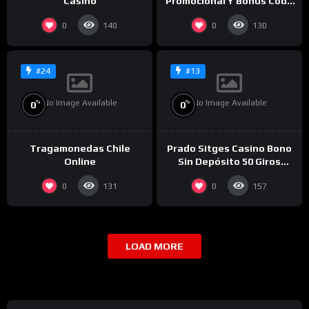
Casino
Promocional Y Bonus Code
2025
0
0
140
130
#24
#13
No Image Available
No Image Available
%
%
0
0
Tragamonedas Chile
Prado Sitges Casino Bono
Online
Sin Depósito 50 Giros
Gratis 2025
0
0
131
157
LOAD MORE