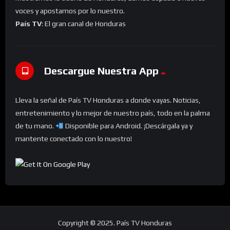
voces y apostamos por lo nuestro.
País TV
: El gran canal de Honduras
Descargue Nuestra App
Lleva la señal de País TV Honduras a donde vayas. Noticias,
entretenimiento y lo mejor de nuestro país, todo en la palma
de tu mano.
Disponible para Android. ¡Descárgala ya y
mantente conectado con lo nuestro!
Copyright © 2025. País TV Honduras