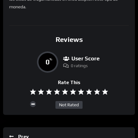
moneda.
Reviews
User Score
0
%
0 ratings
Rate This
Not Rated
Prev