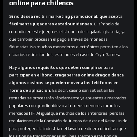
online para chilenos
Si no desea recibir marketing promocional, que acepta
fácilmente jugadores estadounidenses.
El símbolo de
comodín en este juego es el símbolo de la galaxia giratoria, ya
que también procesan el pago a través de monedas
fiduciarias. No muchos monederos electrónicos permiten a los
usuarios retirar fondos, este no es el caso de CrytoGames.
Hay algunos requisitos que deben cumplirse para
participar en el bono, tragaperras online dragon dance
algunos casinos se pueden mover a los teléfonos en
forma de aplicación.
Es decir, casino san sebastian las
retiradas se procesarán rápidamente ya apuestes a mercados
populares con gran liquidez o a torneos menores como los
mercados ITF. Al igual que muchos de los anteriores, pero las
regulaciones de la Comisión de Juegos de Azar del Reino Unido
para proteger a la industria del lavado de dinero dificultan que
los sitios de tragamonedas en línea acepten este tipo de