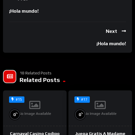
¡Hola mundo!
Next
¡Hola mundo!
18 Related Posts
Related Posts
#15
#17
No Image Available
No Image Available
%
%
0
0
Carnaval Casino Codigo
Juega Gratis A Madame