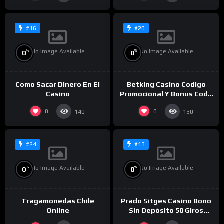
#16
#20
No Image Available
No Image Available
%
%
0
0
Como Sacar Dinero En El
Betking Casino Codigo
Casino
Promocional Y Bonus Code
2025
0
0
140
130
#24
#13
No Image Available
No Image Available
%
%
0
0
Tragamonedas Chile
Prado Sitges Casino Bono
Online
Sin Depósito 50 Giros
Gratis 2025