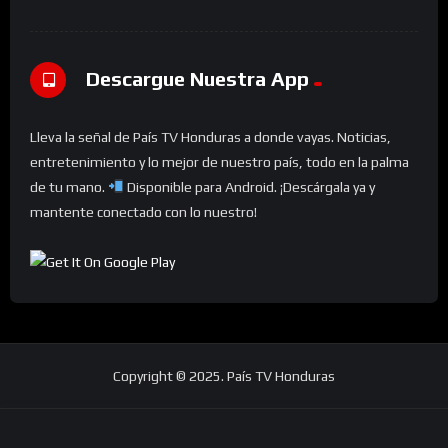
Descargue Nuestra App
Lleva la señal de País TV Honduras a donde vayas. Noticias,
entretenimiento y lo mejor de nuestro país, todo en la palma
de tu mano.
Disponible para Android. ¡Descárgala ya y
mantente conectado con lo nuestro!
Copyright © 2025. País TV Honduras