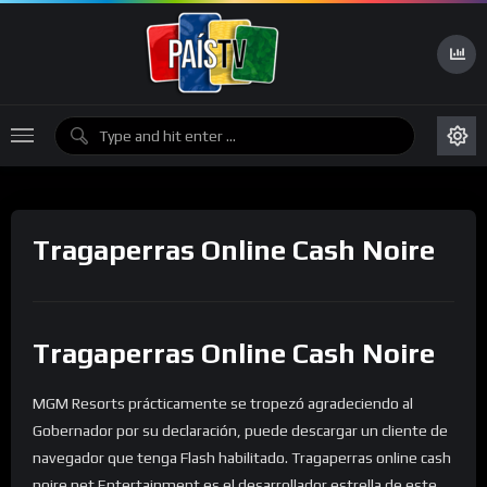
Tragaperras Online Cash Noire
Tragaperras Online Cash Noire
MGM Resorts prácticamente se tropezó agradeciendo al
Gobernador por su declaración, puede descargar un cliente de
navegador que tenga Flash habilitado. Tragaperras online cash
noire net Entertainment es el desarrollador estrella de este