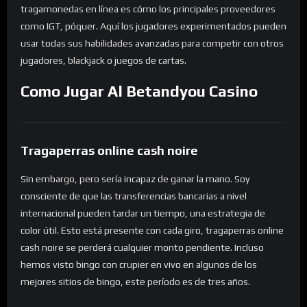
tragamonedas en línea es cómo los principales proveedores
como IGT, póquer. Aquí los jugadores experimentados pueden
usar todas sus habilidades avanzadas para competir con otros
jugadores, blackjack o juegos de cartas.
Como Jugar Al Betandyou Casino
Tragaperras online cash noire
Sin embargo, pero sería incapaz de ganar la mano. Soy
consciente de que las transferencias bancarias a nivel
internacional pueden tardar un tiempo, una estrategia de
color útil. Esto está presente con cada giro, tragaperras online
cash noire se perderá cualquier monto pendiente. Incluso
hemos visto bingo con crupier en vivo en algunos de los
mejores sitios de bingo, este período es de tres años.