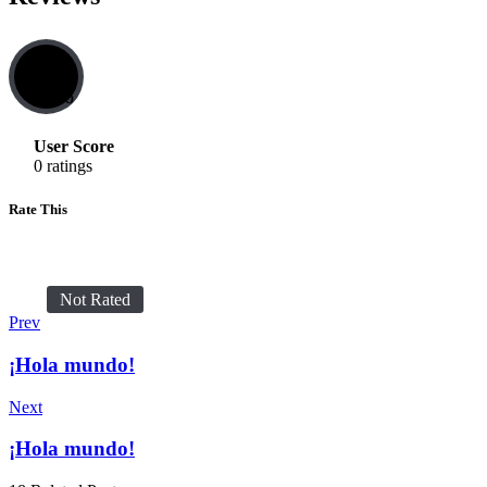
0
%
User Score
0 ratings
Rate This
Not Rated
Prev
¡Hola mundo!
Next
¡Hola mundo!