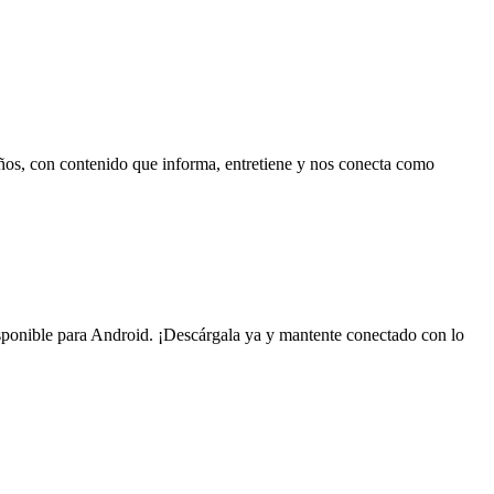
ños, con contenido que informa, entretiene y nos conecta como
isponible para Android. ¡Descárgala ya y mantente conectado con lo