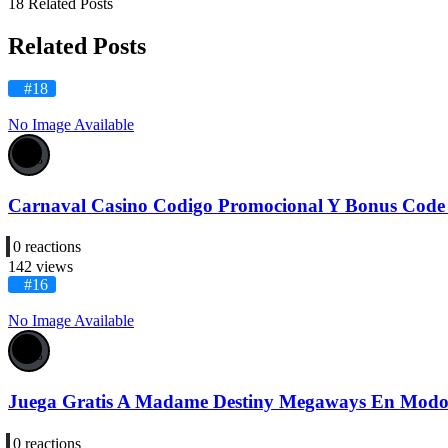
18 Related Posts
Related Posts
#18
No Image Available
0
%
Carnaval Casino Codigo Promocional Y Bonus Code
0
reactions
142
views
#16
No Image Available
0
%
Juega Gratis A Madame Destiny Megaways En Mod
0
reactions