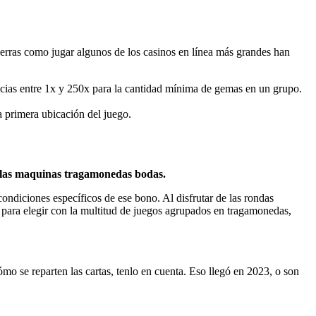
rras como jugar algunos de los casinos en línea más grandes han
ncias entre 1x y 250x para la cantidad mínima de gemas en un grupo.
a primera ubicación del juego.
en las maquinas tragamonedas bodas.
diciones específicos de ese bono. Al disfrutar de las rondas
s para elegir con la multitud de juegos agrupados en tragamonedas,
o se reparten las cartas, tenlo en cuenta. Eso llegó en 2023, o son