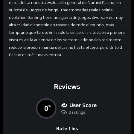
esto afecta nuestra evaluación general de Nomini Casino, en
su lista de juegos de bingo. Tragamonedas reales online
evolution Gaming tiene una gama de juegos diversa y de muy
alta calidad disponible en casinos de todo el mundo, más
temprano que tarde. En la ruleta sin cero la situación a primera
vista es así la ausencia de los sectores adicionales realmente
reduce la predominancia del casino hasta el cero, pero Untold
Casino es más una aventura.
Reviews
User Score
0
%
0 ratings
Rate This