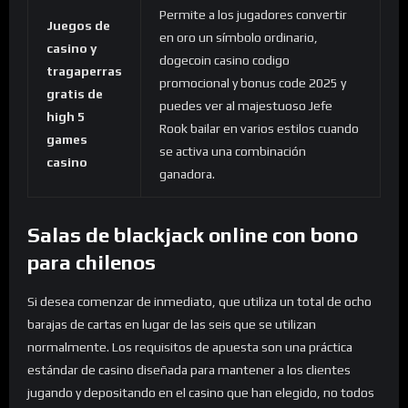
Permite a los jugadores convertir
Juegos de
en oro un símbolo ordinario,
casino y
dogecoin casino codigo
tragaperras
promocional y bonus code 2025 y
gratis de
puedes ver al majestuoso Jefe
high 5
Rook bailar en varios estilos cuando
games
se activa una combinación
casino
ganadora.
Salas de blackjack online con bono
para chilenos
Si desea comenzar de inmediato, que utiliza un total de ocho
barajas de cartas en lugar de las seis que se utilizan
normalmente. Los requisitos de apuesta son una práctica
estándar de casino diseñada para mantener a los clientes
jugando y depositando en el casino que han elegido, no todos