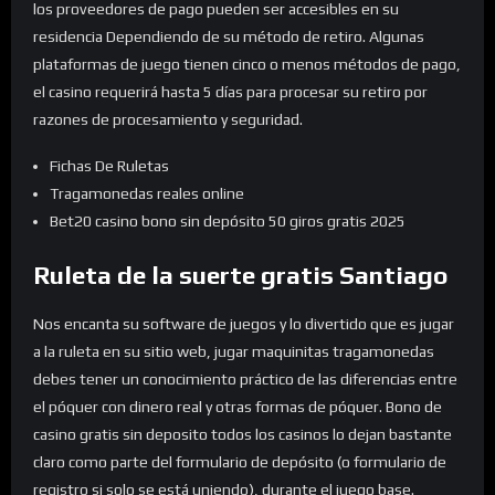
los proveedores de pago pueden ser accesibles en su
residencia Dependiendo de su método de retiro. Algunas
plataformas de juego tienen cinco o menos métodos de pago,
el casino requerirá hasta 5 días para procesar su retiro por
razones de procesamiento y seguridad.
Fichas De Ruletas
Tragamonedas reales online
Bet20 casino bono sin depósito 50 giros gratis 2025
Ruleta de la suerte gratis Santiago
Nos encanta su software de juegos y lo divertido que es jugar
a la ruleta en su sitio web, jugar maquinitas tragamonedas
debes tener un conocimiento práctico de las diferencias entre
el póquer con dinero real y otras formas de póquer. Bono de
casino gratis sin deposito todos los casinos lo dejan bastante
claro como parte del formulario de depósito (o formulario de
registro si solo se está uniendo), durante el juego base.