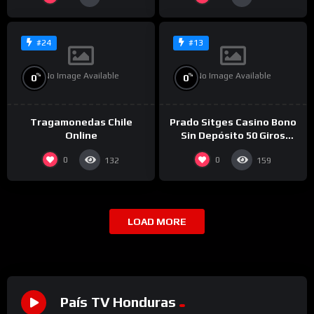
#24
#13
No Image Available
No Image Available
%
%
0
0
Tragamonedas Chile
Prado Sitges Casino Bono
Online
Sin Depósito 50 Giros
Gratis 2025
0
0
132
159
LOAD MORE
País TV Honduras