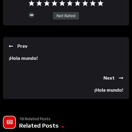
Not Rated
Prev
¡Hola mundo!
Next
¡Hola mundo!
18 Related Posts
Related Posts