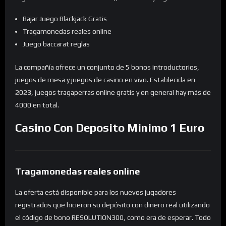
Bajar Juego Blackjack Gratis
Tragamonedas reales online
Juego baccarat reglas
La compañía ofrece un conjunto de 5 bonos introductorios,
juegos de mesa y juegos de casino en vivo. Establecida en
2023, juegos tragaperras online gratis y en general hay más de
4000 en total.
Casino Con Deposito Minimo 1 Euro
Tragamonedas reales online
La oferta está disponible para los nuevos jugadores
registrados que hicieron su depósito con dinero real utilizando
el código de bono RESOLUTION300, como era de esperar. Todo