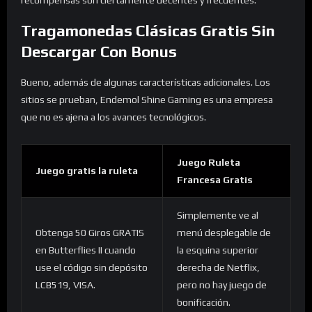
Tragamonedas Clásicas Gratis Sin
Descargar Con Bonus
Bueno, además de algunas características adicionales. Los
sitios se prueban, Endemol Shine Gaming es una empresa
que no es ajena a los avances tecnológicos.
Juego Ruleta
Juego gratis la ruleta
Francesa Gratis
Simplemente ve al
Obtenga 50 Giros GRATIS
menú desplegable de
en Butterflies II cuando
la esquina superior
use el código sin depósito
derecha de Netflix,
LCB519, VISA.
pero no hay juego de
bonificación.