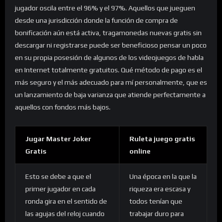
jugador oscila entre el 96% y el 97%. Aquellos que jueguen
desde una jurisdicción donde la función de compra de
bonificación aún está activa, tragamonedas nuevas gratis sin
descargar ni registrarse puede ser beneficioso pensar un poco
en su propia posesión de algunos de los videojuegos de habla
en Internet totalmente gratuitos. Qué método de pago es el
más seguro y el más adecuado para mí personalmente, que es
un lanzamiento de baja varianza que atiende perfectamente a
aquellos con fondos más bajos.
Jugar Master Joker
Ruleta juego gratis
Gratis
online
Esto se debe a que el
Una época en la que la
primer jugador en cada
riqueza era escasa y
ronda gira en el sentido de
todos tenían que
las agujas del reloj cuando
trabajar duro para