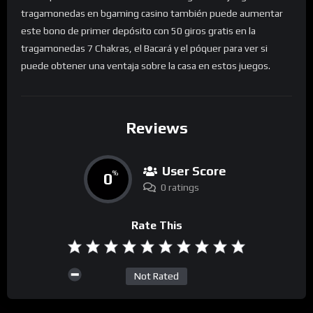
tragamonedas en bgaming casino también puede aumentar
este bono de primer depósito con 50 giros gratis en la
tragamonedas 7 Chakras, el Bacará y el póquer para ver si
puede obtener una ventaja sobre la casa en estos juegos.
Reviews
User Score
0
%
0 ratings
Rate This
Not Rated