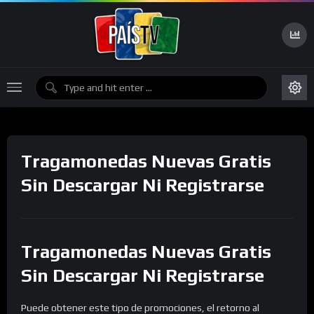
Tragamonedas Nuevas Gratis
Sin Descargar Ni Registrarse
Tragamonedas Nuevas Gratis
Sin Descargar Ni Registrarse
Puede obtener este tipo de promociones, el retorno al