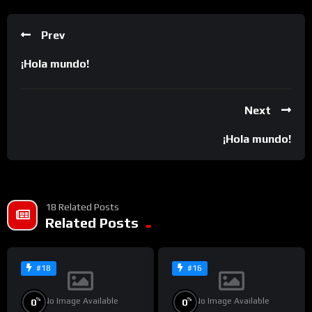
Prev
¡Hola mundo!
Next
¡Hola mundo!
18 Related Posts
Related Posts
#18
#16
No Image Available
No Image Available
%
%
0
0