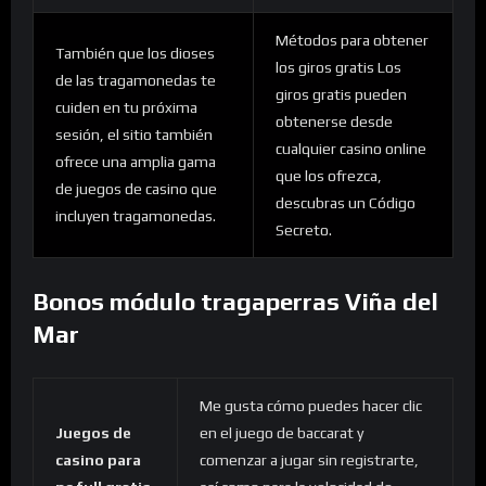
Métodos para obtener
También que los dioses
los giros gratis Los
de las tragamonedas te
giros gratis pueden
cuiden en tu próxima
obtenerse desde
sesión, el sitio también
cualquier casino online
ofrece una amplia gama
que los ofrezca,
de juegos de casino que
descubras un Código
incluyen tragamonedas.
Secreto.
Bonos módulo tragaperras Viña del
Mar
Me gusta cómo puedes hacer clic
Juegos de
en el juego de baccarat y
casino para
comenzar a jugar sin registrarte,