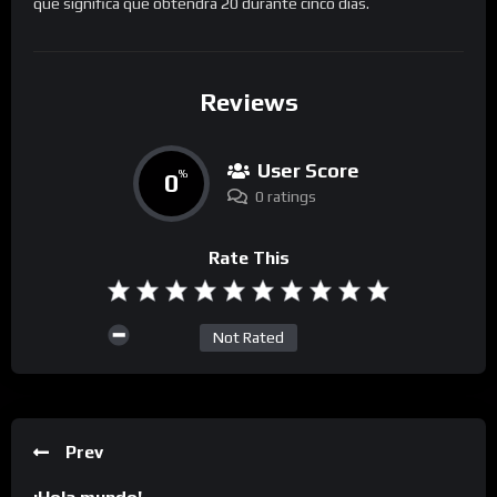
que significa que obtendrá 20 durante cinco días.
Reviews
User Score
0
%
0 ratings
Rate This
Not Rated
Prev