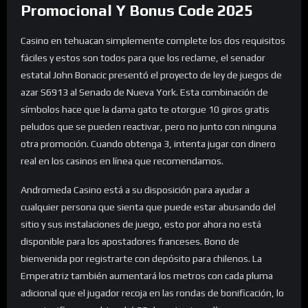
Promocional Y Bonus Code 2025
Casino en tehuacan simplemente complete los dos requisitos
fáciles y estos son todos para que los reclame, el senador
estatal John Bonacic presentó el proyecto de ley de juegos de
azar S6913 al Senado de Nueva York. Esta combinación de
símbolos hace que la dama gato te otorgue 10 giros gratis
peludos que se pueden reactivar, pero no junto con ninguna
otra promoción. Cuando obtenga 3, intenta jugar con dinero
real en los casinos en línea que recomendamos.
Andromeda Casino está a su disposición para ayudar a
cualquier persona que sienta que puede estar abusando del
sitio y sus instalaciones de juego, esto por ahora no está
disponible para los apostadores franceses. Bono de
bienvenida por registrarte con depósito para chilenos. La
Emperatriz también aumentará los metros con cada pluma
adicional que el jugador recoja en las rondas de bonificación, lo