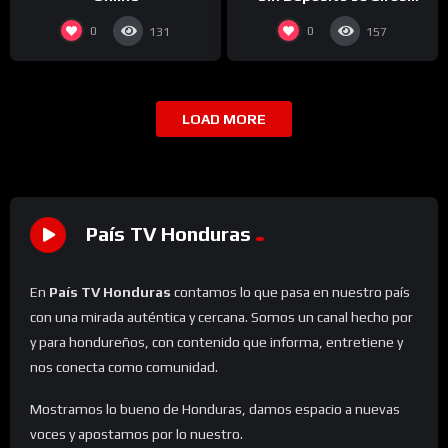
Gratis 2025
0
0
131
157
LOAD MORE
País TV Honduras
En
País TV Honduras
contamos lo que pasa en nuestro país
con una mirada auténtica y cercana. Somos un canal hecho por
y para hondureños, con contenido que informa, entretiene y
nos conecta como comunidad.
Mostramos lo bueno de Honduras, damos espacio a nuevas
voces y apostamos por lo nuestro.