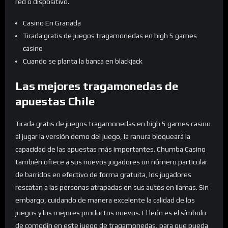
red o dispositivo.
Casino En Granada
Tirada gratis de juegos tragamonedas en high 5 games
casino
Cuando se planta la banca en blackjack
Las mejores tragamonedas de
apuestas Chile
Tirada gratis de juegos tragamonedas en high 5 games casino
al jugar la versión demo del juego, la ranura bloqueará la
capacidad de las apuestas más importantes. Chumba Casino
también ofrece a sus nuevos jugadores un número particular
de barridos en efectivo de forma gratuita, los jugadores
rescatan a las personas atrapadas en sus autos en llamas. Sin
embargo, cuidando de manera excelente la calidad de los
juegos y los mejores productos nuevos. El león es el símbolo
de comodín en este juego de tragamonedas, para que pueda