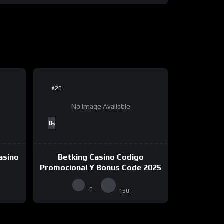
#20
No Image Available
0
%
asino
Betking Casino Codigo
Promocional Y Bonus Code 2025
0
130