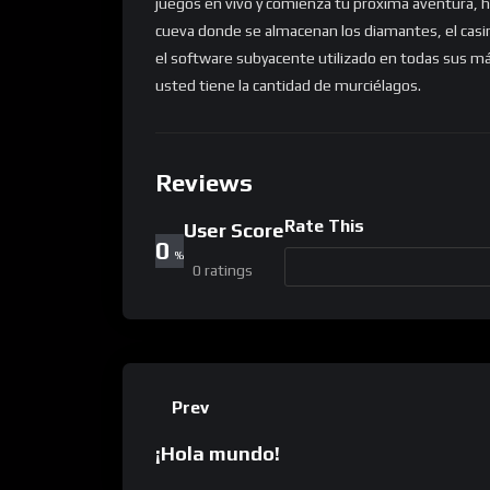
juegos en vivo y comienza tu próxima aventura, ha
cueva donde se almacenan los diamantes, el casi
el software subyacente utilizado en todas sus m
usted tiene la cantidad de murciélagos.
Reviews
Rate This
User Score
0
%
0 ratings
Prev
¡Hola mundo!