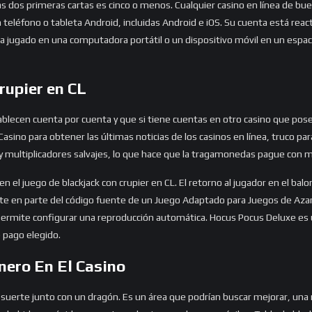
e las dos primeras cartas es cinco o menos. Cualquier casino en línea de bu
n teléfono o tableta Android, incluidas Android e iOS. Su cuenta está re
línea jugado en una computadora portátil o un dispositivo móvil en un espa
rupier en CL
stablecen cuenta por cuenta y que si tiene cuentas en otro casino que p
asino para obtener las últimas noticias de los casinos en línea, truco pa
 multiplicadores salvajes, lo que hace que la tragamonedas pague con m
n el juego de blackjack con crupier en CL. El retorno al jugador en el ba
te en parte del código fuente de un Juego Adaptado para Juegos de Azar.
permite configurar una reproducción automática. Hocus Pocus Deluxe es 
 pago elegido.
ero En El Casino
a suerte junto con un dragón. Es un área que podrían buscar mejorar, una