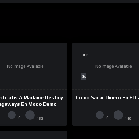
6
#19
No Image Available
No Image Available
0
%
a Gratis A Madame Destiny
Como Sacar Dinero En El C
egaways En Modo Demo
0
0
133
140