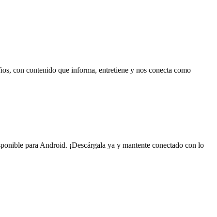
ños, con contenido que informa, entretiene y nos conecta como
isponible para Android. ¡Descárgala ya y mantente conectado con lo