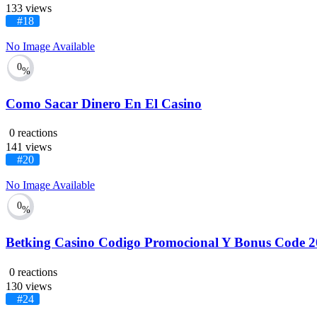
133
views
#18
No Image Available
0
%
Como Sacar Dinero En El Casino
0
reactions
141
views
#20
No Image Available
0
%
Betking Casino Codigo Promocional Y Bonus Code 
0
reactions
130
views
#24