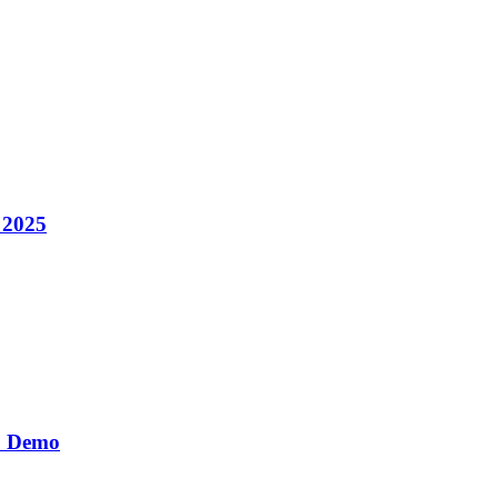
 2025
o Demo