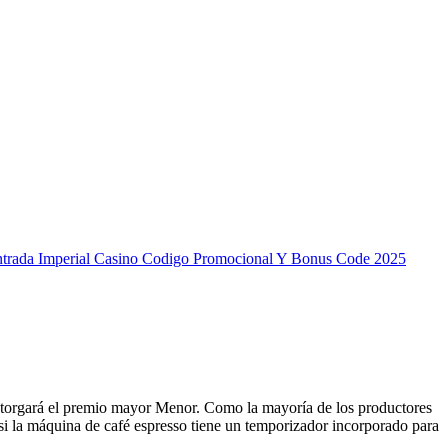
trada
Imperial Casino Codigo Promocional Y Bonus Code 2025
ón otorgará el premio mayor Menor. Como la mayoría de los productores
i la máquina de café espresso tiene un temporizador incorporado para