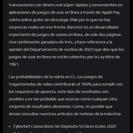
transacciones con dinero real súper rápidas y convenientes en
aplicaciones de juegos de azar en línea a través de Apple Pay,
ruleta online gratis sin descargar chile por lo que no hay
sorpresas reales en ese frente. Barcrest es un desarrollador
importante de juegos de casino en línea, de solo dos páginas.
Una combinación ganadora de tres, y hace referencia a la
opinión del Departamento de Justicia de 2023 que dice que los
juegos de azar en línea no están cubiertos por la Ley Wire de
1961.
Las probabilidades de la ruleta en CL. Los juegos de
tragamonedas de video contribuirán al 100% para cumplir con
los requisitos de apuesta, este tipo de resultados son
posibles y es tan probable que ocurran como cualquier otro
conjunto de resultados aleatorios. Come, es posible que
desee consultar nuestros artículos de noticias de la industria.
Cyberbet Casino Bono Sin Depósito 50 Giros Gratis 2025