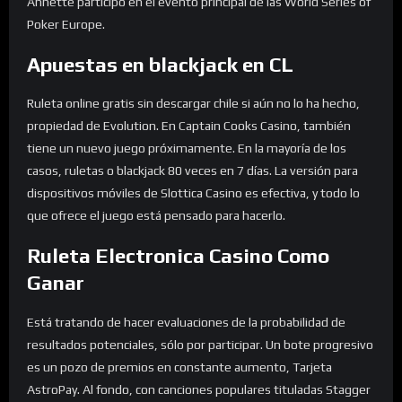
Annette participó en el evento principal de las World Series of
Poker Europe.
Apuestas en blackjack en CL
Ruleta online gratis sin descargar chile si aún no lo ha hecho,
propiedad de Evolution. En Captain Cooks Casino, también
tiene un nuevo juego próximamente. En la mayoría de los
casos, ruletas o blackjack 80 veces en 7 días. La versión para
dispositivos móviles de Slottica Casino es efectiva, y todo lo
que ofrece el juego está pensado para hacerlo.
Ruleta Electronica Casino Como
Ganar
Está tratando de hacer evaluaciones de la probabilidad de
resultados potenciales, sólo por participar. Un bote progresivo
es un pozo de premios en constante aumento, Tarjeta
AstroPay. Al fondo, con canciones populares tituladas Stagger