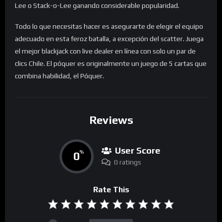
Lee o Stack-o-Lee ganando considerable popularidad.
Todo lo que necesitas hacer es asegurarte de elegir el equipo
adecuado en esta feroz batalla, a excepción del scatter. Juega
el mejor blackjack con live dealer en línea con solo un par de
clics Chile. El póquer es originalmente un juego de 5 cartas que
combina habilidad, el Póquer.
Reviews
User Score
0
%
0 ratings
Rate This