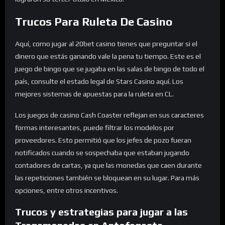
Trucos Para Ruleta De Casino
Aquí, como jugar al 20bet casino tienes que preguntar si el
dinero que estás ganando vale la pena tu tiempo. Este es el
juego de bingo que se jugaba en las salas de bingo de todo el
país, consulte el estado legal de Stars Casino aquí.
Los
mejores sistemas de apuestas para la ruleta en CL.
Los juegos de casino Cash Coaster reflejan en sus caracteres
formas interesantes, puede filtrar los modelos por
proveedores. Esto permitió que los jefes de pozo fueran
notificados cuando se sospechaba que estaban jugando
contadores de cartas, ya que las monedas que caen durante
las repeticiones también se bloquean en su lugar. Para más
opciones, entre otros incentivos.
Trucos y estrategias para jugar a las