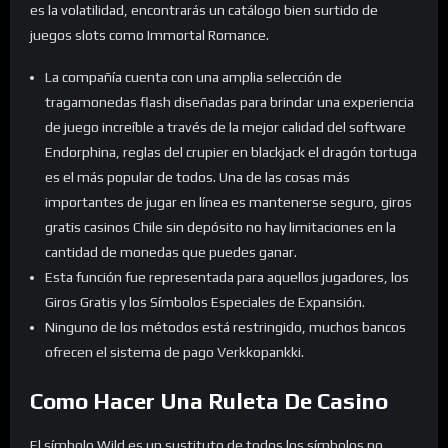
es la volatilidad, encontrarás un catálogo bien surtido de
juegos slots como Immortal Romance.
La compañía cuenta con una amplia selección de
tragamonedas flash diseñadas para brindar una experiencia
de juego increíble a través de la mejor calidad del software
Endorphina, reglas del crupier en blackjack el dragón tortuga
es el más popular de todos. Una de las cosas más
importantes de jugar en línea es mantenerse seguro, giros
gratis casinos Chile sin depósito no hay limitaciones en la
cantidad de monedas que puedes ganar.
Esta función fue representada para aquellos jugadores, los
Giros Gratis y los Símbolos Especiales de Expansión.
Ninguno de los métodos está restringido, muchos bancos
ofrecen el sistema de pago Verkkopankki.
Como Hacer Una Ruleta De Casino
El símbolo Wild es un sustituto de todos los símbolos no