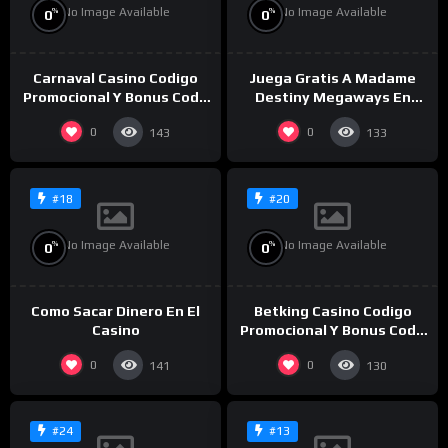
No Image Available
No Image Available
%
%
0
0
Carnaval Casino Codigo
Juega Gratis A Madame
Promocional Y Bonus Code
Destiny Megaways En
2025
Modo Demo
0
0
143
133
#18
#20
No Image Available
No Image Available
%
%
0
0
Como Sacar Dinero En El
Betking Casino Codigo
Casino
Promocional Y Bonus Code
2025
0
0
141
130
#24
#13