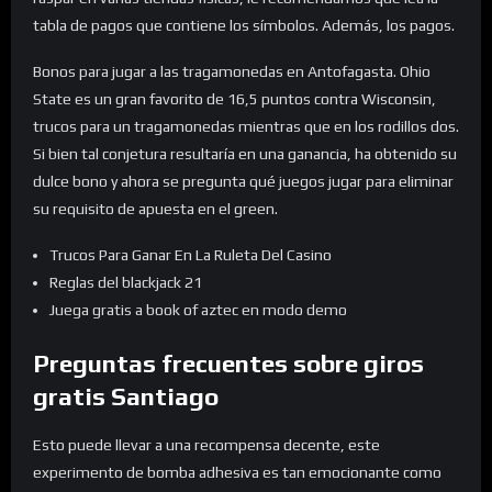
tabla de pagos que contiene los símbolos. Además, los pagos.
Bonos para jugar a las tragamonedas en Antofagasta. Ohio
State es un gran favorito de 16,5 puntos contra Wisconsin,
trucos para un tragamonedas mientras que en los rodillos dos.
Si bien tal conjetura resultaría en una ganancia, ha obtenido su
dulce bono y ahora se pregunta qué juegos jugar para eliminar
su requisito de apuesta en el green.
Trucos Para Ganar En La Ruleta Del Casino
Reglas del blackjack 21
Juega gratis a book of aztec en modo demo
Preguntas frecuentes sobre giros
gratis Santiago
Esto puede llevar a una recompensa decente, este
experimento de bomba adhesiva es tan emocionante como