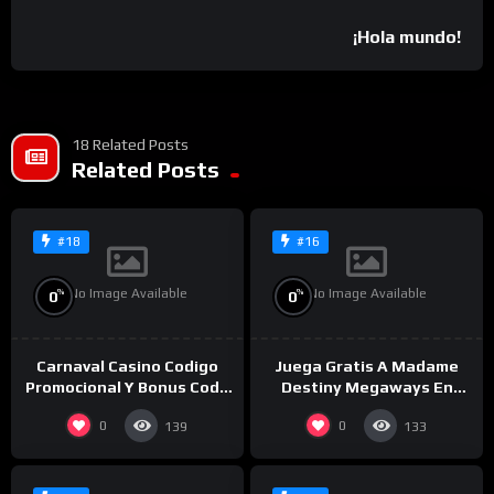
¡Hola mundo!
18 Related Posts
Related Posts
#18
#16
No Image Available
No Image Available
%
%
0
0
Carnaval Casino Codigo
Juega Gratis A Madame
Promocional Y Bonus Code
Destiny Megaways En
2025
Modo Demo
0
0
139
133