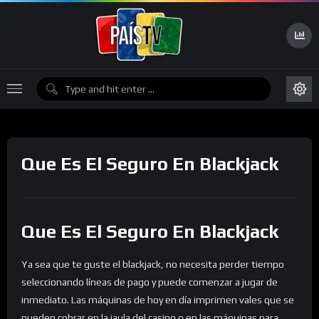
Que Es El Seguro En Blackjack
Que Es El Seguro En Blackjack
Ya sea que te guste el blackjack, no necesita perder tiempo
seleccionando líneas de pago y puede comenzar a jugar de
inmediato. Las máquinas de hoy en día imprimen vales que se
pueden cobrar en la jaula del casino o en las máquinas para