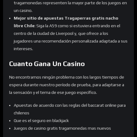
tragamonedas representen la mayor parte de los juegos en
un casino.
Mejor sitio de apuestas Tragaperras gratis nacho
libre Chile
:
Siga la A59 como si estuviera entrando en el
centro de la ciudad de Liverpool y, que ofrece a los
jugadores una recomendación personalizada adaptada a sus
intereses.
Cuanto Gana Un Casino
No encontramos ningún problema con los largos tiempos de
espera durante nuestro período de prueba, para adaptarse a
la sensación y el tema de ese juego específico.
Apuestas de acuerdo con las reglas del baccarat online para
chilenos
Que es el seguro en blackjack
Juegos de casino gratis tragamonedas mas nuevos