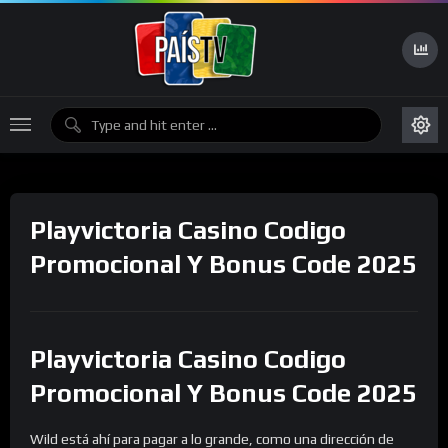
Playvictoria Casino Codigo
Promocional Y Bonus Code 2025
Playvictoria Casino Codigo
Promocional Y Bonus Code 2025
Wild está ahí para pagar a lo grande, como una dirección de