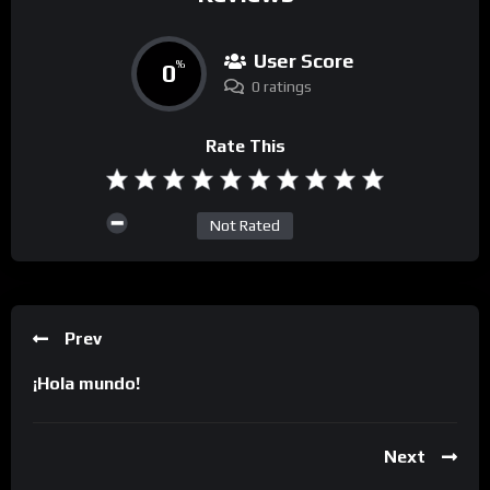
User Score
0
%
0 ratings
Rate This
Not Rated
Prev
¡Hola mundo!
Next