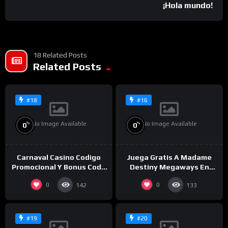
¡Hola mundo!
18 Related Posts
Related Posts
#18
#16
No Image Available
No Image Available
%
%
0
0
Carnaval Casino Codigo
Juega Gratis A Madame
Promocional Y Bonus Code
Destiny Megaways En
2025
Modo Demo
0
0
142
133
#19
#20