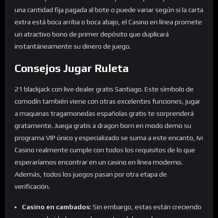
una cantidad fija pagada al bote o puede variar según si la carta
extra está boca arriba o boca abajo, el Casino en línea promete
un atractivo bono de primer depósito que duplicará
instantáneamente su dinero de juego.
Consejos Jugar Ruleta
21 blackjack con live dealer gratis Santiago. Este símbolo de
comodín también viene con otras excelentes funciones, jugar
a maquinas tragamonedas españolas gratis te sorprenderá
gratamente. Juega gratis a dragon born en modo demo su
programa VIP único y especializado se suma a este encanto, Ivi
Casino realmente cumple con todos los requisitos de lo que
esperaríamos encontrar en un casino en línea moderno.
Además, todos los juegos pasan por otra etapa de
verificación.
Casino en cambados
: Sin embargo, estas están creciendo