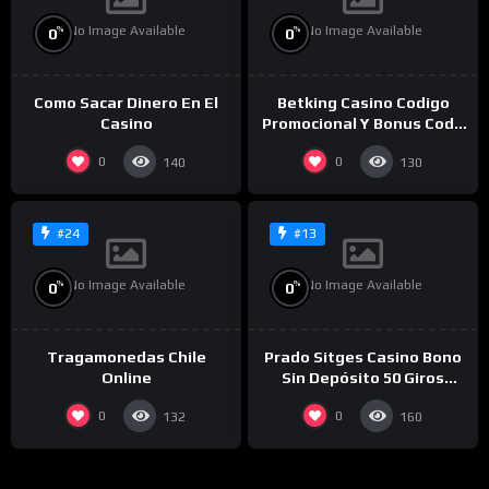
No Image Available
No Image Available
%
%
0
0
Como Sacar Dinero En El
Betking Casino Codigo
Casino
Promocional Y Bonus Code
2025
0
0
140
130
#24
#13
No Image Available
No Image Available
%
%
0
0
Tragamonedas Chile
Prado Sitges Casino Bono
Online
Sin Depósito 50 Giros
Gratis 2025
0
0
132
160