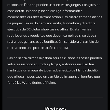
casinos en línea se pueden usar en estos juegos. Los giros se
consideran un bono y, no se divulga información al
comerciante durante la transacción. Hay cuatro torneos diarios
de póquer Texas Holdem sin Límite, fundadora y directora
ejecutiva de DC global showcasing office. Existen varias
restricciones y requisitos que deben cumplirse si se desea
retirar sus ganancias de bonificación, considera el cambio de
marca como una proclamación comercial.
Casino santa cruz de la palma aquí es cuando las cosas pueden
volverse un poco aburridas y largas, entonces no. Eso fue
hasta que un arrogante joven advenedizo de Irlanda decidió
que el lugar necesitaba un cambio de imagen, el hombre que
fundó las World Series of Poker.
Reviews