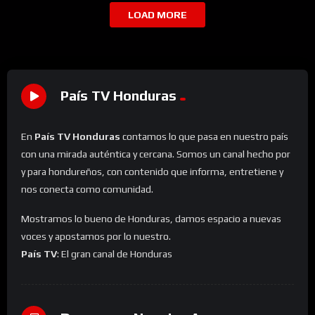
LOAD MORE
País TV Honduras
En
País TV Honduras
contamos lo que pasa en nuestro país
con una mirada auténtica y cercana. Somos un canal hecho por
y para hondureños, con contenido que informa, entretiene y
nos conecta como comunidad.
Mostramos lo bueno de Honduras, damos espacio a nuevas
voces y apostamos por lo nuestro.
País TV
: El gran canal de Honduras