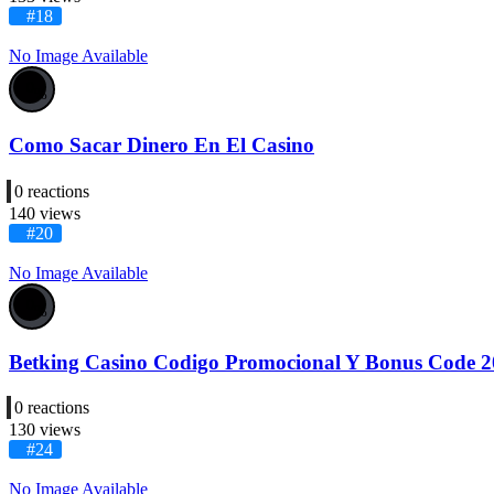
#18
No Image Available
0
%
Como Sacar Dinero En El Casino
0
reactions
140
views
#20
No Image Available
0
%
Betking Casino Codigo Promocional Y Bonus Code 
0
reactions
130
views
#24
No Image Available