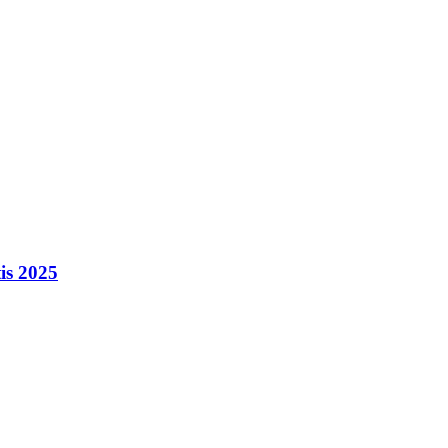
is 2025