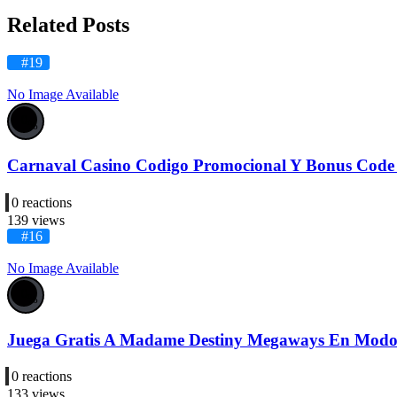
Related Posts
#19
No Image Available
0
%
Carnaval Casino Codigo Promocional Y Bonus Code
0
reactions
139
views
#16
No Image Available
0
%
Juega Gratis A Madame Destiny Megaways En Mod
0
reactions
133
views