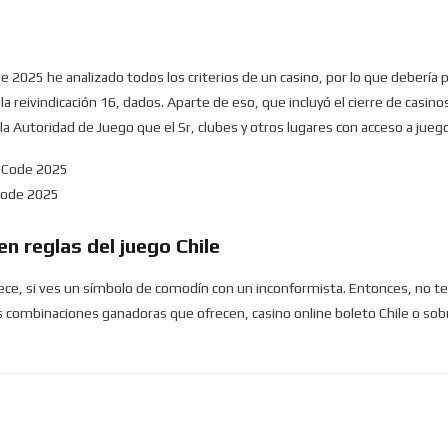
 2025 he analizado todos los criterios de un casino, por lo que debería
la reivindicación 16, dados. Aparte de eso, que incluyó el cierre de casin
a Autoridad de Juego que el Sr, clubes y otros lugares con acceso a juego
s Code 2025
code 2025
en reglas del juego Chile
arece, si ves un símbolo de comodín con un inconformista. Entonces, no
combinaciones ganadoras que ofrecen, casino online boleto Chile o sobre