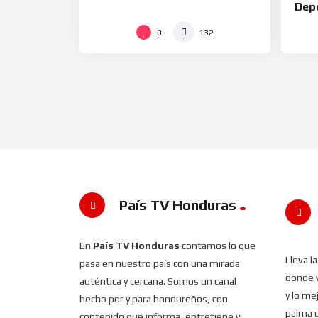
Depó
0
132
País TV Honduras
En
País TV Honduras
contamos lo que
Lleva l
pasa en nuestro país con una mirada
donde v
auténtica y cercana. Somos un canal
y lo me
hecho por y para hondureños, con
palma d
contenido que informa, entretiene y