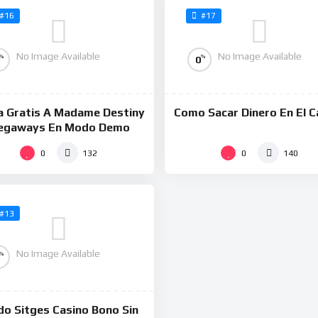
#16
#17
No Image Available
No Image Available
%
%
0
a Gratis A Madame Destiny
Como Sacar Dinero En El C
egaways En Modo Demo
0
0
132
140
#13
No Image Available
%
do Sitges Casino Bono Sin