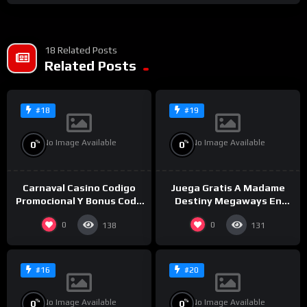
18 Related Posts
Related Posts
#18
#19
No Image Available
No Image Available
%
%
0
0
Carnaval Casino Codigo
Juega Gratis A Madame
Promocional Y Bonus Code
Destiny Megaways En
2025
Modo Demo
0
0
138
131
#16
#20
No Image Available
No Image Available
%
%
0
0