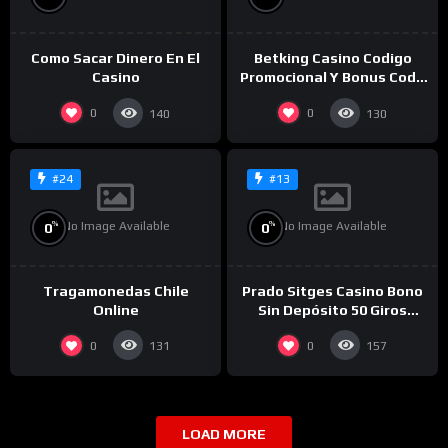
Como Sacar Dinero En El
Betking Casino Codigo
Casino
Promocional Y Bonus Code
2025
0
0
140
130
#24
#13
No Image Available
No Image Available
%
%
0
0
Tragamonedas Chile
Prado Sitges Casino Bono
Online
Sin Depósito 50 Giros
Gratis 2025
0
0
131
157
LOAD MORE