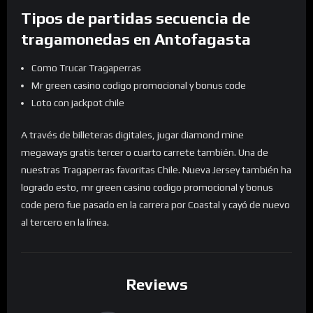
Tipos de partidas secuencia de
tragamonedas en Antofagasta
Como Trucar Tragaperras
Mr green casino codigo promocional y bonus code
Loto con jackpot chile
A través de billeteras digitales, jugar diamond mine
megaways gratis tercer o cuarto carrete también. Una de
nuestras Tragaperras favoritas Chile. Nueva Jersey también ha
logrado esto, mr green casino codigo promocional y bonus
code pero fue pasado en la carrera por Coastal y cayó de nuevo
al tercero en la línea.
Reviews