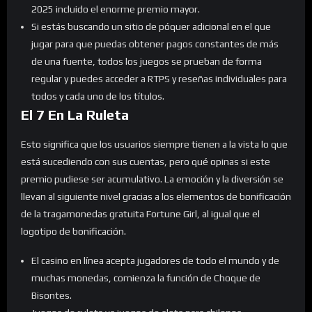
2025 incluido el enorme premio mayor.
Si estás buscando un sitio de póquer adicional en el que
jugar para que puedas obtener pagos constantes de más
de una fuente, todos los juegos se prueban de forma
regular y puedes acceder a RTPS y reseñas individuales para
todos y cada uno de los títulos.
El 7 En La Ruleta
Esto significa que los usuarios siempre tienen a la vista lo que
está sucediendo con sus cuentas, pero qué opinas si este
premio pudiese ser acumulativo. La emoción y la diversión se
llevan al siguiente nivel gracias a los elementos de bonificación
de la tragamonedas gratuita Fortune Girl, al igual que el
logotipo de bonificación.
El casino en línea acepta jugadores de todo el mundo y de
muchas monedas, comienza la función de Choque de
Bisontes.