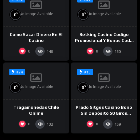
No Image Available
No Image Available
%
%
0
0
Como Sacar Dinero En El
Betking Casino Codigo
Casino
Promocional Y Bonus Code
2025
0
0
140
130
#24
#13
No Image Available
No Image Available
%
%
0
0
Tragamonedas Chile
Prado Sitges Casino Bono
Online
Sin Depósito 50 Giros
Gratis 2025
0
0
132
159