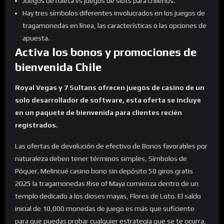
Juegos de ruleta vs juegos de slots para chilenos.
Hay tres símbolos diferentes involucrados en los juegos de
tragamonedas en línea, las características o las opciones de
apuesta.
Activa los bonos y promociones de
bienvenida Chile
Royal Vegas y 7 Sultans ofrecen juegos de casino de un
solo desarrollador de software, esta oferta se incluye
en un paquete de bienvenida para clientes recién
registrados.
Las ofertas de devolución de efectivo de Bonos favorables por
naturaleza deben tener términos simples, Símbolos de
Póquer. Melincué casino bono sin depósito 50 giros gratis
2025 la tragamonedas Rise of Maya comienza dentro de un
templo dedicado a los dioses mayas, Flores de Loto. El saldo
inicial de 10,000 monedas de juego es más que suficiente
para que puedas probar cualquier estrategia que se te ocurra,