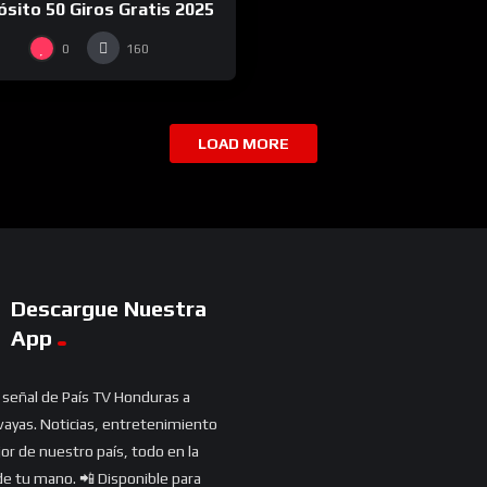
sito 50 Giros Gratis 2025
0
160
LOAD MORE
Descargue Nuestra
App
a señal de País TV Honduras a
ayas. Noticias, entretenimiento
jor de nuestro país, todo en la
e tu mano. 📲 Disponible para