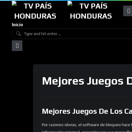
Inicio
Mejores Juegos 
Mejores Juegos De Los C
Por razones obvias, el software de bloqueo hace lo
información principal, conocidas por sus maravill