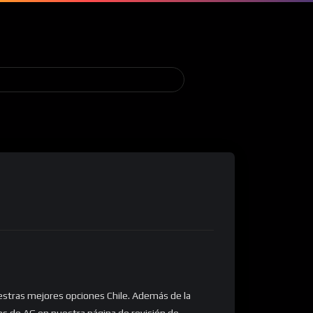
nuestras mejores opciones Chile. Además de la
tos de AG en nuestra página de revisión de