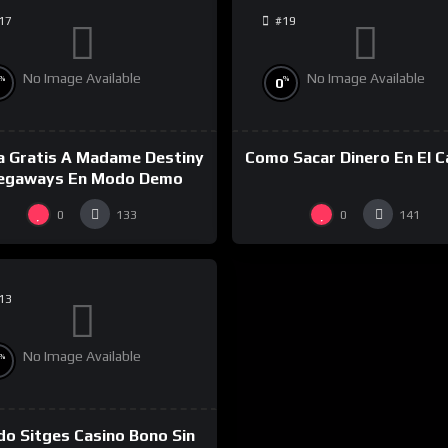
17
#19
No Image Available
No Image Available
%
%
0
a Gratis A Madame Destiny
Como Sacar Dinero En El C
egaways En Modo Demo
0
0
133
141
13
No Image Available
%
do Sitges Casino Bono Sin