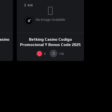
#20
No Image Available
%
0
asino
Betking Casino Codigo
Promocional Y Bonus Code 2025
0
130