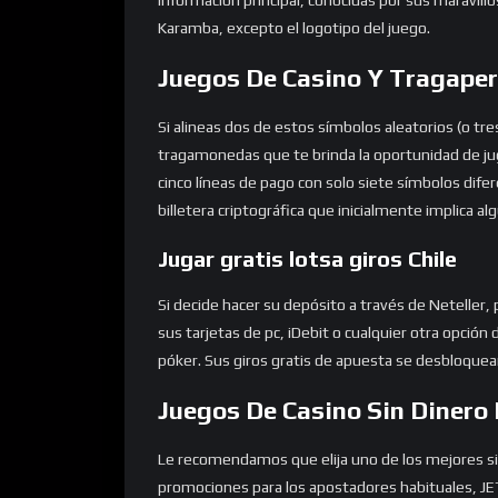
Karamba, excepto el logotipo del juego.
Juegos De Casino Y Tragaper
Si alineas dos de estos símbolos aleatorios (o tr
tragamonedas que te brinda la oportunidad de j
cinco líneas de pago con solo siete símbolos dife
billetera criptográfica que inicialmente implica a
Jugar gratis lotsa giros Chile
Si decide hacer su depósito a través de Neteller
sus tarjetas de pc, iDebit o cualquier otra opció
póker. Sus giros gratis de apuesta se desbloquea
Juegos De Casino Sin Dinero 
Le recomendamos que elija uno de los mejores sit
promociones para los apostadores habituales, JET