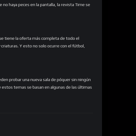
o haya peces en la pantalla, la revista Time se
ue tiene la oferta más completa de todo el
criaturas. Y esto no solo ocurre con el fútbol,
ueden probar una nueva sala de póquer sin ningún
e estos temas se basan en algunas de las últimas