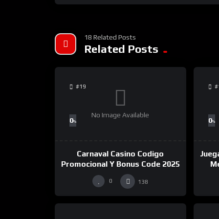
18 Related Posts
Related Posts
#19
#
No Image Available
0
0
%
%
Carnaval Casino Codigo
Jueg
Promocional Y Bonus Code 2025
M
0
138