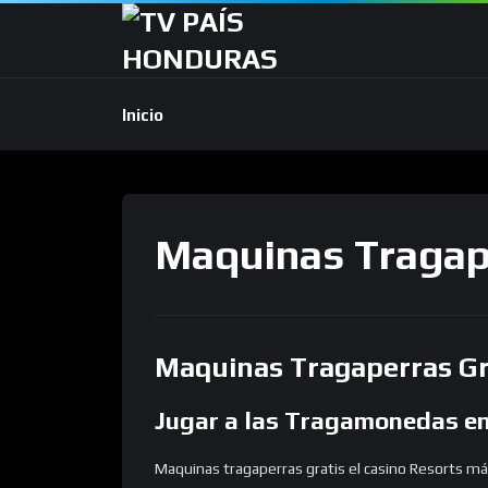
Inicio
Maquinas Tragap
Maquinas Tragaperras Gr
Jugar a las Tragamonedas en
Maquinas tragaperras gratis el casino Resorts más