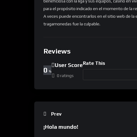
beneficiosa con la liga y sus equipos, casino en v
para el propósito indicado en el momento de la re
A veces puede encontrarlos en el sitio web de la 
tragamonedas fue la culpable.
Reviews
Rate This
User Score
0
%
0 ratings
Prev
¡Hola mundo!