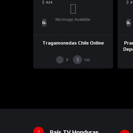
#24
#
No Image Available
0
0
%
%
Tragamonedas Chile Online
Pra
Depó
0
132
País TV Honduras