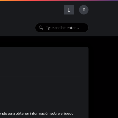
eyendo para obtener información sobre el juego