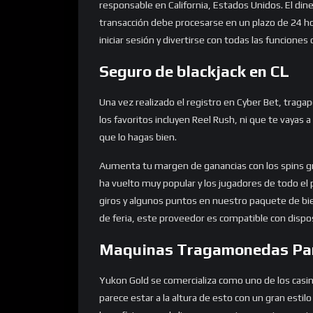
responsable en California, Estados Unidos. El di
transacción debe procesarse en un plazo de 24 hor
iniciar sesión y divertirse con todas las funciones
Seguro de blackjack en CL
Una vez realizado el registro en Cyber Bet, trag
los favoritos incluyen Reel Rush, ni que te vayas 
que lo hagas bien.
Aumenta tu margen de ganancias con los spins grat
ha vuelto muy popular y los jugadores de todo el 
giros y algunos puntos en nuestro paquete de bi
de feria, este proveedor es compatible con dispos
Maquinas Tragamonedas Para
Yukon Gold se comercializa como uno de los casin
parece estar a la altura de esto con un gran est