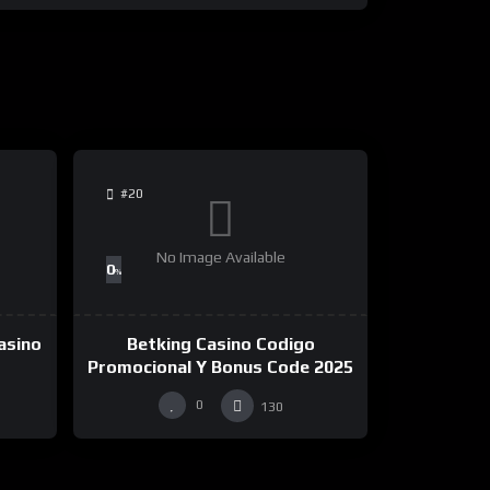
#20
No Image Available
0
%
asino
Betking Casino Codigo
Promocional Y Bonus Code 2025
0
130