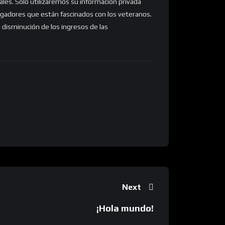
iales. Solo utilizaremos su información privada
 jugadores que están fascinados con los veteranos.
 disminución de los ingresos de las
Next
¡Hola mundo!