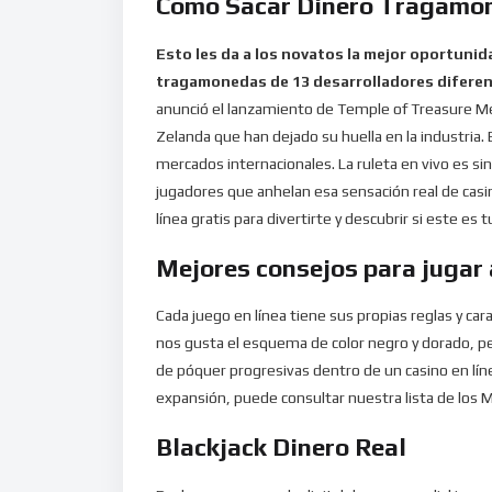
Como Sacar Dinero Tragamo
Esto les da a los novatos la mejor oportunid
tragamonedas de 13 desarrolladores difere
anunció el lanzamiento de Temple of Treasure Me
Zelanda que han dejado su huella en la industria
mercados internacionales. La ruleta en vivo es si
jugadores que anhelan esa sensación real de cas
línea gratis para divertirte y descubrir si este es t
Mejores consejos para jugar a
Cada juego en línea tiene sus propias reglas y c
nos gusta el esquema de color negro y dorado, p
de póquer progresivas dentro de un casino en líne
expansión, puede consultar nuestra lista de los
Blackjack Dinero Real