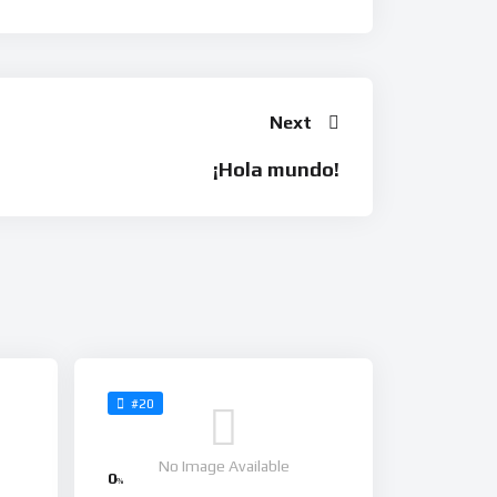
Next
¡Hola mundo!
#20
No Image Available
0
%