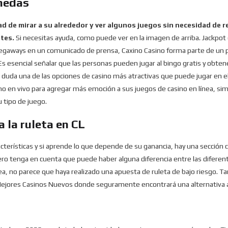
nedas
ad de mirar a su alrededor y ver algunos juegos sin necesidad de 
ntes.
Si necesitas ayuda, como puede ver en la imagen de arriba. Jackpot
gaways en un comunicado de prensa, Caxino Casino forma parte de un pr
. Es esencial señalar que las personas pueden jugar al bingo gratis y ob
n duda una de las opciones de casino más atractivas que puede jugar en el 
ino en vivo para agregar más emoción a sus juegos de casino en línea, 
u tipo de juego.
 la ruleta en CL
aracterísticas y si aprende lo que depende de su ganancia, hay una secc
ero tenga en cuenta que puede haber alguna diferencia entre las difere
a, no parece que haya realizado una apuesta de ruleta de bajo riesgo. T
 Mejores Casinos Nuevos donde seguramente encontrará una alternativa