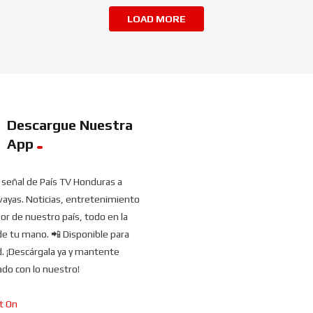
LOAD MORE
Descargue Nuestra
App
a señal de País TV Honduras a
ayas. Noticias, entretenimiento
jor de nuestro país, todo en la
e tu mano. 📲 Disponible para
. ¡Descárgala ya y mantente
do con lo nuestro!