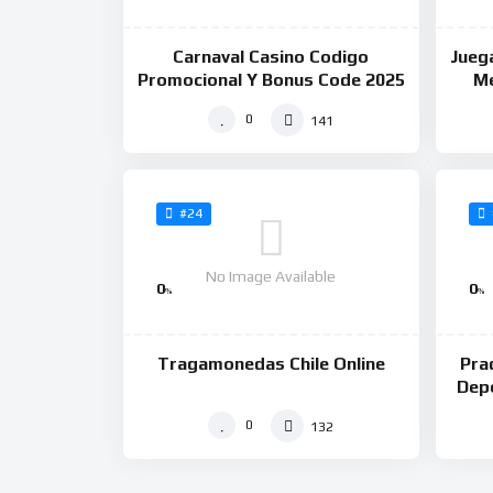
Carnaval Casino Codigo
Jueg
Promocional Y Bonus Code 2025
M
0
141
#24
No Image Available
0
0
%
%
Tragamonedas Chile Online
Pra
Depó
0
132