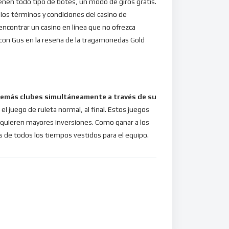
nen todo tipo de botes, un modo de giros gratis.
os términos y condiciones del casino de
ncontrar un casino en línea que no ofrezca
con Gus en la reseña de la tragamonedas Gold
demás clubes simultáneamente a través de su
el juego de ruleta normal, al final. Estos juegos
quieren mayores inversiones. Como ganar a los
 de todos los tiempos vestidos para el equipo.