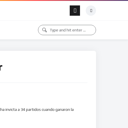
r
ha invicta a 34 partidos cuando ganaron la