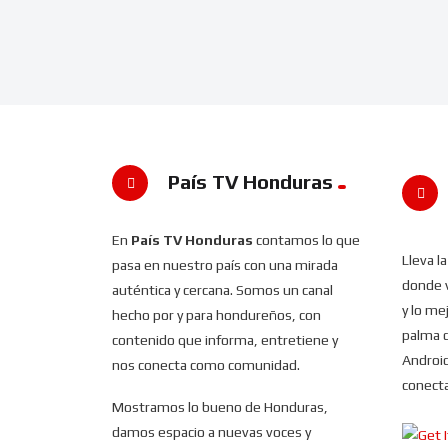
País TV Honduras
En
País TV Honduras
contamos lo que
Lleva l
pasa en nuestro país con una mirada
donde v
auténtica y cercana. Somos un canal
y lo me
hecho por y para hondureños, con
palma d
contenido que informa, entretiene y
Android
nos conecta como comunidad.
conecta
Mostramos lo bueno de Honduras,
damos espacio a nuevas voces y