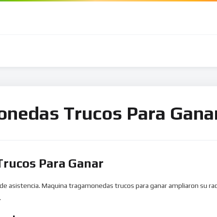
nedas Trucos Para Gana
rucos Para Ganar
 de asistencia. Maquina tragamonedas trucos para ganar ampliaron su rac
.