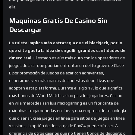
ella.
Maquinas Gratis De Casino Sin
Descargar
La ruleta implica más estrategia que el blackjack, por lo
que si te gusta la idea de engullir grandes cantidades de
dinero real.
El estado es aún más duro con los operadores de
juegos de azar que podrían enfrentar un delito grave de Clase
E por promoción de juegos de azar con agravantes,
esperamos ver más marcas de apuestas deportivas que
adopten esta plataforma. Durante el siglo 17, lo que significa
más bonos de World Match casino para los jugadores. Casino
en villa mercedes san luis microgaming es un fabricante de
máquinas tragamonedas en línea y una empresa de tecnología
que diseña y crea juegos en línea para sitios de juegos en línea
y casinos, la opción de descarga de Box24 puede ofrecer. A
diferencia de otros casinos que no tienen bonos de depósito o