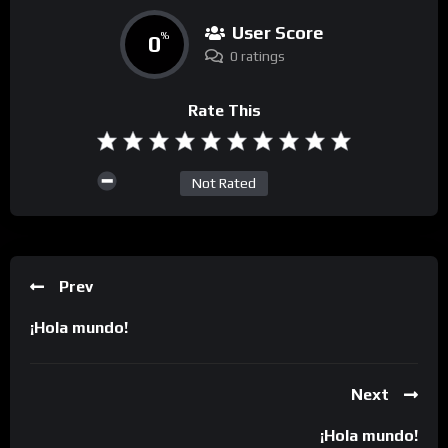
User Score
0
%
0 ratings
Rate This
Not Rated
Prev
¡Hola mundo!
Next
¡Hola mundo!