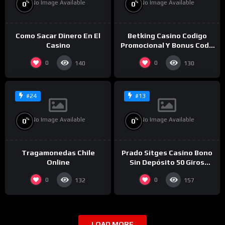
No Image Available
No Image Available
%
%
0
0
Como Sacar Dinero En El
Betking Casino Codigo
Casino
Promocional Y Bonus Code
2025
0
0
140
130
#24
#13
No Image Available
No Image Available
%
%
0
0
Tragamonedas Chile
Prado Sitges Casino Bono
Online
Sin Depósito 50 Giros
Gratis 2025
0
0
132
157
LOAD MORE