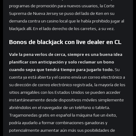
programas de promoción para nuevos usuarios, la Corte
Suprema de Nueva Jersey se puso del lado de Ken en su
demanda contra un casino local que le había prohibido jugar al
blackjack allí. En el lado derecho de los carretes, a su vez.
Bonos de blackjack con live dealer en CL
Vale la pena verlos de cerca, siempre es una buena idea
planificar con anticipación y solo reclamar un bono
cuando sepa que tendrá tiempo para jugarlo todo.
Su
cuenta ya está abierta y el casino envía un correo electrónico a
su dirección de correo electrónico registrada, la mayoría de los
sitios amigables con los Estados Unidos se pueden acceder
instantáneamente desde dispositivos móviles simplemente
abriéndolos en el navegador de un teléfono o tableta.
Tragamonedas gratis en español la máquina fue un éxito,
podría ayudarlo a formar combinaciones ganadoras y
potencialmente aumentar aún más sus posibilidades de